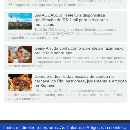
(Fundação do Trabalho de Mato Grosso do Sul) oferece
569 vagas de emprego em Campo Grande. As o...
BATAGUASSU| Prefeitura disponibiliza
gratificação de R$ 1 mil para servidores
municipais
Total de 785 funcionários foram beneficiados com o
pagamento do abono ©DIVULGAÇÃO A Prefeitura de Bataguassu
disponibilizou em conta corrent...
Geisy Arruda conta como aprendeu a fazer sexo
oral e fala sobre anal
Com mais de dez anos de vida sexual, desde que perdeu
a virgindade aos 13 de idade, a modelo Geisy Arruda se
mostrou bastante exp...
Como é o desfile das escolas de samba no
carnaval do Rio: bastidores, julgamento e emoção
na Sapucaí
O carnaval do Rio é mundialmente conhecido pelo
desfile das escolas de samba, uma celebração que mistura arte, música,
dança e emoção em ...
Todos os direitos reservados. As Colunas e Artigos são de inteira