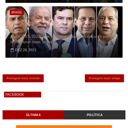
BRASIL
ELEIÇÕES 2022| Pré-candidatos ajustam discurso para
tentar furar suas 'bolhas'
DEZ 28, 2021
Postagem mais recente
Postagem mais antiga
FACEBOOK
ÚLTIMAS
POLÍTICA