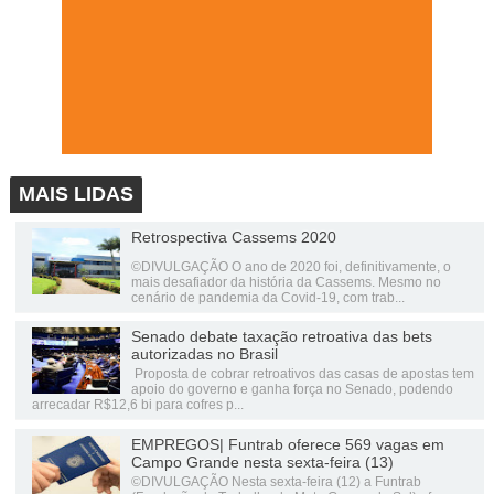
MAIS LIDAS
Retrospectiva Cassems 2020
©DIVULGAÇÃO O ano de 2020 foi, definitivamente, o
mais desafiador da história da Cassems. Mesmo no
cenário de pandemia da Covid-19, com trab...
Senado debate taxação retroativa das bets
autorizadas no Brasil
Proposta de cobrar retroativos das casas de apostas tem
apoio do governo e ganha força no Senado, podendo
arrecadar R$12,6 bi para cofres p...
EMPREGOS| Funtrab oferece 569 vagas em
Campo Grande nesta sexta-feira (13)
©DIVULGAÇÃO Nesta sexta-feira (12) a Funtrab