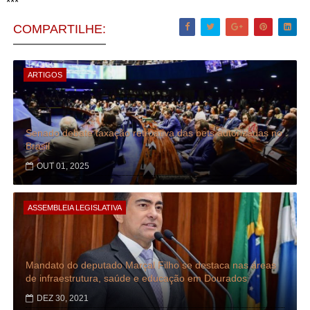
***
COMPARTILHE:
ARTIGOS
Senado debate taxação retroativa das bets autorizadas no
Brasil
OUT 01, 2025
ASSEMBLEIA LEGISLATIVA
Mandato do deputado Marçal Filho se destaca nas áreas
de infraestrutura, saúde e educação em Dourados
DEZ 30, 2021