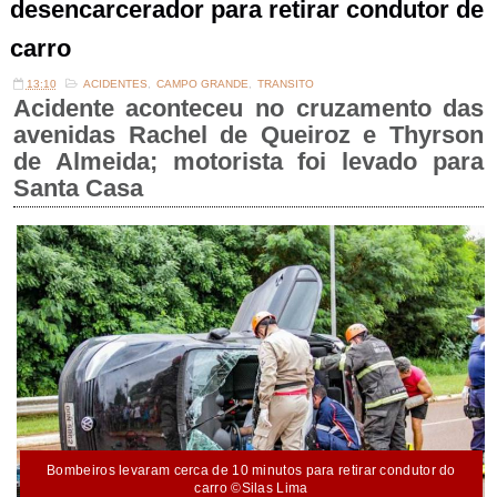
desencarcerador para retirar condutor de
carro
13:10
ACIDENTES
,
CAMPO GRANDE
,
TRANSITO
Acidente aconteceu no cruzamento das
avenidas Rachel de Queiroz e Thyrson
de Almeida; motorista foi levado para
Santa Casa
Bombeiros levaram cerca de 10 minutos para retirar condutor do
carro ©Silas Lima