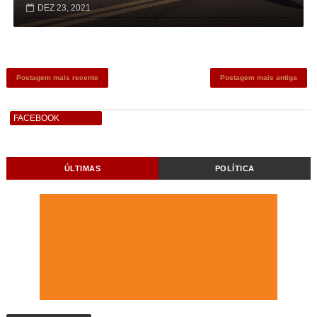
DEZ 23, 2021
Postagem mais recente
Postagem mais antiga
FACEBOOK
ÚLTIMAS
POLÍTICA