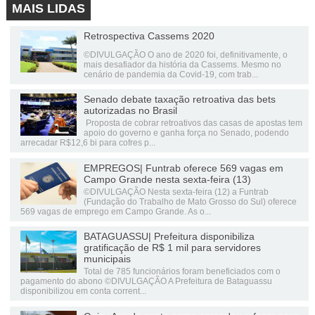
MAIS LIDAS
Retrospectiva Cassems 2020
©DIVULGAÇÃO O ano de 2020 foi, definitivamente, o
mais desafiador da história da Cassems. Mesmo no
cenário de pandemia da Covid-19, com trab...
Senado debate taxação retroativa das bets
autorizadas no Brasil
Proposta de cobrar retroativos das casas de apostas tem
apoio do governo e ganha força no Senado, podendo
arrecadar R$12,6 bi para cofres p...
EMPREGOS| Funtrab oferece 569 vagas em
Campo Grande nesta sexta-feira (13)
©DIVULGAÇÃO Nesta sexta-feira (12) a Funtrab
(Fundação do Trabalho de Mato Grosso do Sul) oferece
569 vagas de emprego em Campo Grande. As o...
BATAGUASSU| Prefeitura disponibiliza
gratificação de R$ 1 mil para servidores
municipais
Total de 785 funcionários foram beneficiados com o
pagamento do abono ©DIVULGAÇÃO A Prefeitura de Bataguassu
disponibilizou em conta corrent...