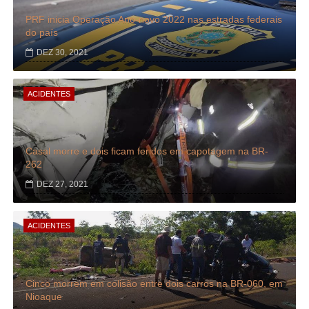
PRF inicia Operação Ano-novo 2022 nas estradas federais
do país
DEZ 30, 2021
ACIDENTES
Casal morre e dois ficam feridos em capotagem na BR-
262
DEZ 27, 2021
ACIDENTES
Cinco morrem em colisão entre dois carros na BR-060, em
Nioaque