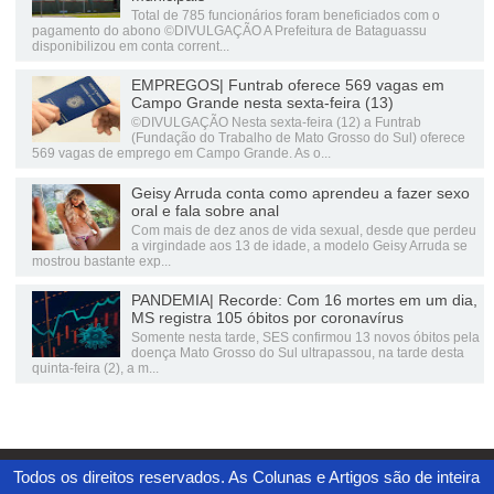
Total de 785 funcionários foram beneficiados com o
pagamento do abono ©DIVULGAÇÃO A Prefeitura de Bataguassu
disponibilizou em conta corrent...
EMPREGOS| Funtrab oferece 569 vagas em
Campo Grande nesta sexta-feira (13)
©DIVULGAÇÃO Nesta sexta-feira (12) a Funtrab
(Fundação do Trabalho de Mato Grosso do Sul) oferece
569 vagas de emprego em Campo Grande. As o...
Geisy Arruda conta como aprendeu a fazer sexo
oral e fala sobre anal
Com mais de dez anos de vida sexual, desde que perdeu
a virgindade aos 13 de idade, a modelo Geisy Arruda se
mostrou bastante exp...
PANDEMIA| Recorde: Com 16 mortes em um dia,
MS registra 105 óbitos por coronavírus
Somente nesta tarde, SES confirmou 13 novos óbitos pela
doença Mato Grosso do Sul ultrapassou, na tarde desta
quinta-feira (2), a m...
Todos os direitos reservados. As Colunas e Artigos são de inteira