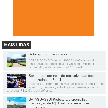
MAIS LIDAS
Retrospectiva Cassems 2020
©DIVULGAÇÃO O ano de 2020 foi, definitivamente, o
mais desafiador da história da Cassems. Mesmo no
cenário de pandemia da Covid-19, com trab...
Senado debate taxação retroativa das bets
autorizadas no Brasil
Proposta de cobrar retroativos das casas de apostas tem
apoio do governo e ganha força no Senado, podendo
arrecadar R$12,6 bi para cofres p...
BATAGUASSU| Prefeitura disponibiliza
gratificação de R$ 1 mil para servidores
municipais