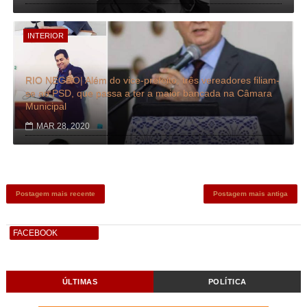
INTERIOR
RIO NEGRO| Além do vice-prefeito, três vereadores filiam-
se ao PSD, que passa a ter a maior bancada na Câmara
Municipal
MAR 28, 2020
Postagem mais recente
Postagem mais antiga
FACEBOOK
ÚLTIMAS
POLÍTICA