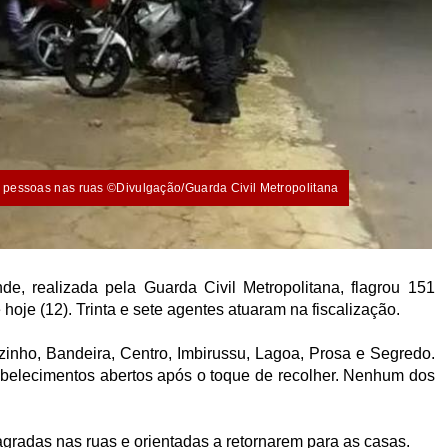
u pessoas nas ruas ©Divulgação/Guarda Civil Metropolitana
, realizada pela Guarda Civil Metropolitana, flagrou 151
hoje (12). Trinta e sete agentes atuaram na fiscalização.
zinho, Bandeira, Centro, Imbirussu, Lagoa, Prosa e Segredo.
tabelecimentos abertos após o toque de recolher. Nenhum dos
gradas nas ruas e orientadas a retornarem para as casas.