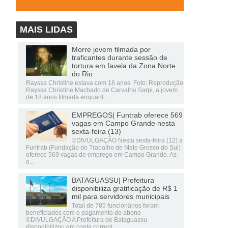
MAIS LIDAS
Morre jovem filmada por
traficantes durante sessão de
tortura em favela da Zona Norte
do Rio
Rayssa Christine estava com 18 anos Foto: Reprodução
Rayssa Christine Machado de Carvalho Sarpi, a jovem
de 18 anos filmada enquant...
EMPREGOS| Funtrab oferece 569
vagas em Campo Grande nesta
sexta-feira (13)
©DIVULGAÇÃO Nesta sexta-feira (12) a
Funtrab (Fundação do Trabalho de Mato Grosso do Sul)
oferece 569 vagas de emprego em Campo Grande. As
o...
BATAGUASSU| Prefeitura
disponibiliza gratificação de R$ 1
mil para servidores municipais
Total de 785 funcionários foram
beneficiados com o pagamento do abono
©DIVULGAÇÃO A Prefeitura de Bataguassu
disponibilizou em conta corrent...