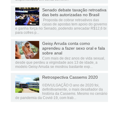
Senado debate taxação retroativa
das bets autorizadas no Brasil
Proposta de cobrar retroativos das
casas de apostas tem apoio do governo
e ganha força no Senado, podendo arrecadar R$12,6 bi
para cofres p...
Geisy Arruda conta como
aprendeu a fazer sexo oral e fala
sobre anal
Com mais de dez anos de vida sexual,
desde que perdeu a virgindade aos 13 de idade, a
modelo Geisy Arruda se mostrou bastante exp...
Retrospectiva Cassems 2020
©DIVULGAÇÃO O ano de 2020 foi,
definitivamente, o mais desafiador da
história da Cassems. Mesmo no cenário
de pandemia da Covid-19, com trab...