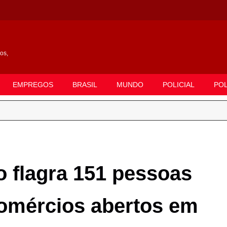
gos,
EMPREGOS
BRASIL
MUNDO
POLICIAL
POL
 flagra 151 pessoas
comércios abertos em