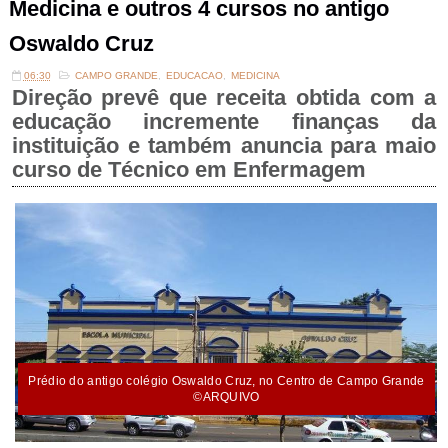
Medicina e outros 4 cursos no antigo
Oswaldo Cruz
06:30
CAMPO GRANDE
,
EDUCACAO
,
MEDICINA
Direção prevê que receita obtida com a
educação incremente finanças da
instituição e também anuncia para maio
curso de Técnico em Enfermagem
Prédio do antigo colégio Oswaldo Cruz, no Centro de Campo Grande
©ARQUIVO