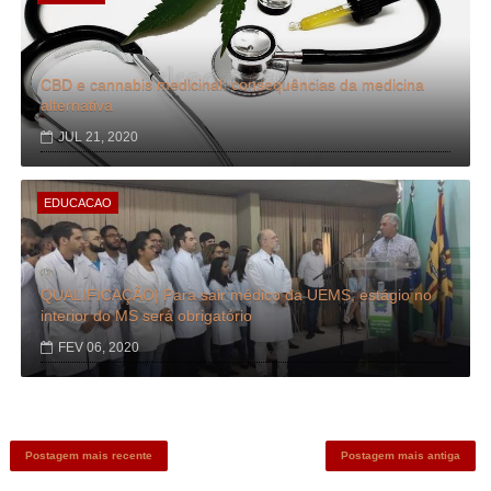
CBD e cannabis medicinal: consequências da medicina
alternativa
JUL 21, 2020
EDUCACAO
QUALIFICAÇÃO| Para sair médico da UEMS, estágio no
interior do MS será obrigatório
FEV 06, 2020
Postagem mais recente
Postagem mais antiga