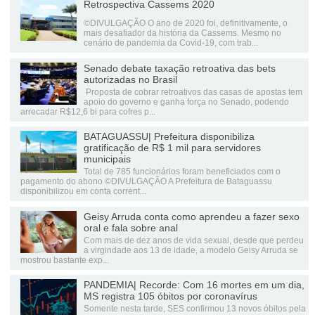
Retrospectiva Cassems 2020
©DIVULGAÇÃO O ano de 2020 foi, definitivamente, o
mais desafiador da história da Cassems. Mesmo no
cenário de pandemia da Covid-19, com trab...
Senado debate taxação retroativa das bets
autorizadas no Brasil
Proposta de cobrar retroativos das casas de apostas tem
apoio do governo e ganha força no Senado, podendo
arrecadar R$12,6 bi para cofres p...
BATAGUASSU| Prefeitura disponibiliza
gratificação de R$ 1 mil para servidores
municipais
Total de 785 funcionários foram beneficiados com o
pagamento do abono ©DIVULGAÇÃO A Prefeitura de Bataguassu
disponibilizou em conta corrent...
Geisy Arruda conta como aprendeu a fazer sexo
oral e fala sobre anal
Com mais de dez anos de vida sexual, desde que perdeu
a virgindade aos 13 de idade, a modelo Geisy Arruda se
mostrou bastante exp...
PANDEMIA| Recorde: Com 16 mortes em um dia,
MS registra 105 óbitos por coronavírus
Somente nesta tarde, SES confirmou 13 novos óbitos pela