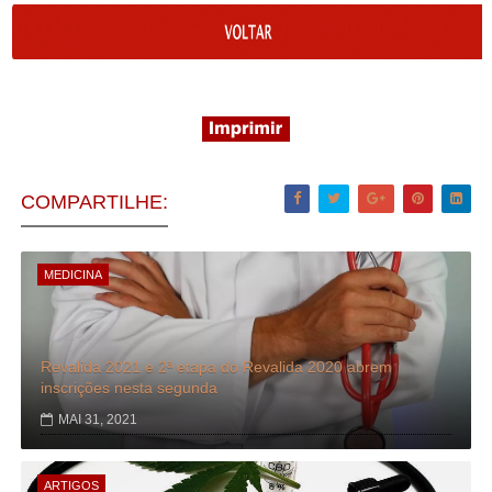
COMPARTILHE:
MEDICINA
Revalida 2021 e 2ª etapa do Revalida 2020 abrem
inscrições nesta segunda
MAI 31, 2021
ARTIGOS