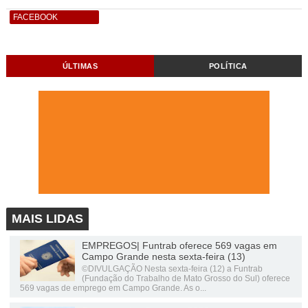
FACEBOOK
ÚLTIMAS
POLÍTICA
MAIS LIDAS
EMPREGOS| Funtrab oferece 569 vagas em
Campo Grande nesta sexta-feira (13)
©DIVULGAÇÃO Nesta sexta-feira (12) a Funtrab
(Fundação do Trabalho de Mato Grosso do Sul) oferece
569 vagas de emprego em Campo Grande. As o...