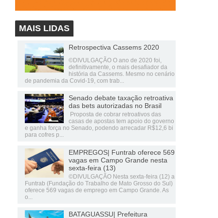
MAIS LIDAS
Retrospectiva Cassems 2020
©DIVULGAÇÃO O ano de 2020 foi,
definitivamente, o mais desafiador da
história da Cassems. Mesmo no cenário
de pandemia da Covid-19, com trab...
Senado debate taxação retroativa
das bets autorizadas no Brasil
Proposta de cobrar retroativos das
casas de apostas tem apoio do governo
e ganha força no Senado, podendo arrecadar R$12,6 bi
para cofres p...
EMPREGOS| Funtrab oferece 569
vagas em Campo Grande nesta
sexta-feira (13)
©DIVULGAÇÃO Nesta sexta-feira (12) a
Funtrab (Fundação do Trabalho de Mato Grosso do Sul)
oferece 569 vagas de emprego em Campo Grande. As
o...
BATAGUASSU| Prefeitura