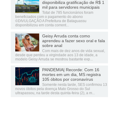
disponibiliza gratificação de R$ 1
mil para servidores municipais
Total de 785 funcionários foram
beneficiados com o pagamento do abono
©DIVULGAÇÃO A Prefeitura de Bataguassu
disponibilizou em conta corrent...
Geisy Arruda conta como
aprendeu a fazer sexo oral e fala
sobre anal
Com mais de dez anos de vida sexual,
desde que perdeu a virgindade aos 13 de idade, a
modelo Geisy Arruda se mostrou bastante exp...
PANDEMIA| Recorde: Com 16
mortes em um dia, MS registra
105 óbitos por coronavírus
Somente nesta tarde, SES confirmou 13
novos óbitos pela doença Mato Grosso do Sul
ultrapassou, na tarde desta quinta-feira (2), a m...