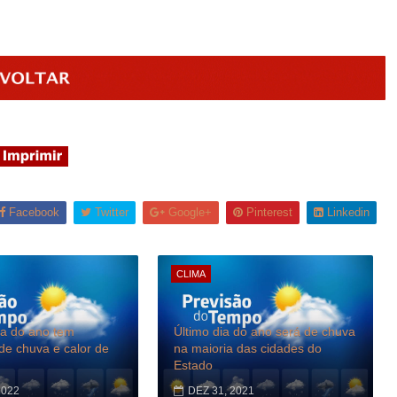
Facebook
Twitter
Google+
Pinterest
Linkedin
CLIMA
ia do ano tem
Último dia do ano será de chuva
e chuva e calor de
na maioria das cidades do
Estado
2022
DEZ 31, 2021