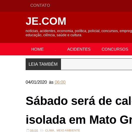
CONTATO
JE.COM
notícias, acidentes, economia, política, policial, concursos, empre
educação, ciência, saúde e cultura.
HOME
.
ACIDENTES
CONCURSOS
LEIA TAMBÉM
04/01/2020
às
06:00
Sábado será de cal
isolada em Mato G
06:00
CLIMA
,
MEIO AMBIENTE