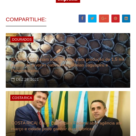
COMPARTILHE:
DOURADOS
DOURADOS| Imam doa insumos para produção de 1,5 mil
mudas de árvores nativas nas aldeias Jaguapirú e
Panambizinho
DEZ 29, 2021
COSTA RICA
COSTA RICA| Caixa Econômica Federal abre agência até
março e cidade pode ganhar duas fábricas