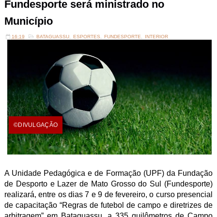
Fundesporte será ministrado no
Município
16:19
BATAGUASSU
,
ESPORTES
,
FUNDESPORTE
,
INTERIOR
©DIVULGAÇÃO
A Unidade Pedagógica e de Formação (UPF) da Fundação
de Desporto e Lazer de Mato Grosso do Sul (Fundesporte)
realizará, entre os dias 7 e 9 de fevereiro, o curso presencial
de capacitação “Regras de futebol de campo e diretrizes de
arbitragem” em Bataguassu, a 335 quilômetros de Campo