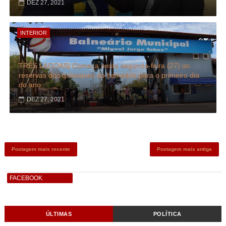
DEZ 27, 2021
INTERIOR
TRÊS LAGOAS| Começa nesta segunda-feira (27) as
reservas dos quiosques do balneário para o primeiro dia
do ano
DEZ 27, 2021
Postagem mais recente
Postagem mais antiga
FACEBOOK
ÚLTIMAS
POLÍTICA