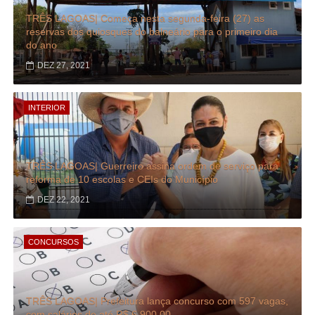
TRÊS LAGOAS| Começa nesta segunda-feira (27) as
reservas dos quiosques do balneário para o primeiro dia
do ano
DEZ 27, 2021
INTERIOR
TRÊS LAGOAS| Guerreiro assina ordem de serviço para
reforma de 10 escolas e CEIs do Município
DEZ 22, 2021
CONCURSOS
TRÊS LAGOAS| Prefeitura lança concurso com 597 vagas,
com salários de até R$ 6.900,00