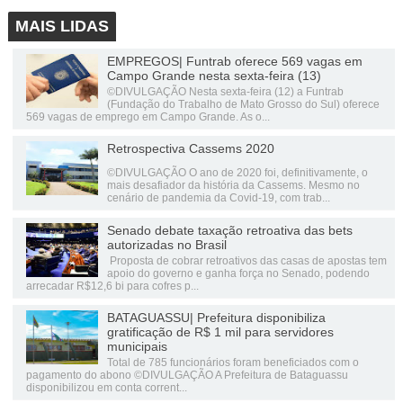
MAIS LIDAS
EMPREGOS| Funtrab oferece 569 vagas em
Campo Grande nesta sexta-feira (13)
©DIVULGAÇÃO Nesta sexta-feira (12) a Funtrab
(Fundação do Trabalho de Mato Grosso do Sul) oferece
569 vagas de emprego em Campo Grande. As o...
Retrospectiva Cassems 2020
©DIVULGAÇÃO O ano de 2020 foi, definitivamente, o
mais desafiador da história da Cassems. Mesmo no
cenário de pandemia da Covid-19, com trab...
Senado debate taxação retroativa das bets
autorizadas no Brasil
Proposta de cobrar retroativos das casas de apostas tem
apoio do governo e ganha força no Senado, podendo
arrecadar R$12,6 bi para cofres p...
BATAGUASSU| Prefeitura disponibiliza
gratificação de R$ 1 mil para servidores
municipais
Total de 785 funcionários foram beneficiados com o
pagamento do abono ©DIVULGAÇÃO A Prefeitura de Bataguassu
disponibilizou em conta corrent...