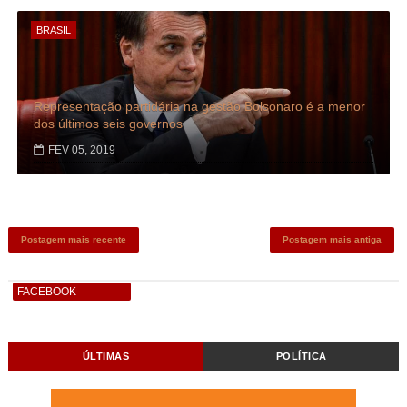
BRASIL
Representação partidária na gestão Bolsonaro é a menor
dos últimos seis governos
FEV 05, 2019
Postagem mais recente
Postagem mais antiga
FACEBOOK
ÚLTIMAS
POLÍTICA