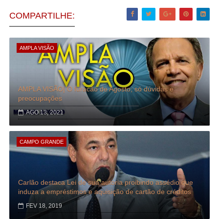
COMPARTILHE:
AMPLA VISÃO
AMPLA VISÃO| O furacão de Agosto; só dúvidas e
preocupações
AGO 13, 2021
CAMPO GRANDE
Carlão destaca Lei de sua autoria proibindo assédio que
induza a empréstimos e aquisição de cartão de créditos
FEV 18, 2019