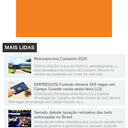
MAIS LIDAS
Retrospectiva Cassems 2020
©DIVULGAÇÃO O ano de 2020 foi, definitivamente, o
mais desafiador da história da Cassems. Mesmo no
cenário de pandemia da Covid-19, com trab...
EMPREGOS| Funtrab oferece 569 vagas em
Campo Grande nesta sexta-feira (13)
©DIVULGAÇÃO Nesta sexta-feira (12) a Funtrab
(Fundação do Trabalho de Mato Grosso do Sul) oferece
569 vagas de emprego em Campo Grande. As o...
Senado debate taxação retroativa das bets
autorizadas no Brasil
Proposta de cobrar retroativos das casas de apostas tem
apoio do governo e ganha força no Senado, podendo