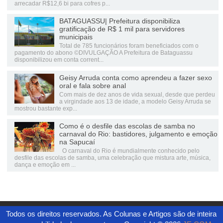
arrecadar R$12,6 bi para cofres p...
BATAGUASSU| Prefeitura disponibiliza
gratificação de R$ 1 mil para servidores
municipais
Total de 785 funcionários foram beneficiados com o
pagamento do abono ©DIVULGAÇÃO A Prefeitura de Bataguassu
disponibilizou em conta corrent...
Geisy Arruda conta como aprendeu a fazer sexo
oral e fala sobre anal
Com mais de dez anos de vida sexual, desde que perdeu
a virgindade aos 13 de idade, a modelo Geisy Arruda se
mostrou bastante exp...
Como é o desfile das escolas de samba no
carnaval do Rio: bastidores, julgamento e emoção
na Sapucaí
O carnaval do Rio é mundialmente conhecido pelo
desfile das escolas de samba, uma celebração que mistura arte, música,
dança e emoção em ...
Todos os direitos reservados. As Colunas e Artigos são de inteira