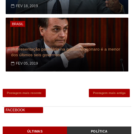
FEV 18, 2019
BRASIL
Representação partidária na gestão Bolsonaro é a menor
dos últimos seis governos
FEV 05, 2019
Postagem mais recente
Postagem mais antiga
FACEBOOK
ÚLTIMAS
POLÍTICA