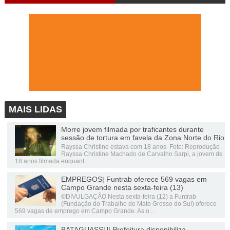
MAIS LIDAS
Morre jovem filmada por traficantes durante
sessão de tortura em favela da Zona Norte do Rio
Rayssa Christine estava com 18 anos Foto: Reprodução
Rayssa Christine Machado de Carvalho Sarpi, a jovem de
18 anos filmada enquant...
EMPREGOS| Funtrab oferece 569 vagas em
Campo Grande nesta sexta-feira (13)
©DIVULGAÇÃO Nesta sexta-feira (12) a Funtrab
(Fundação do Trabalho de Mato Grosso do Sul) oferece
569 vagas de emprego em Campo Grande. As o...
BATAGUASSU| Prefeitura disponibiliza