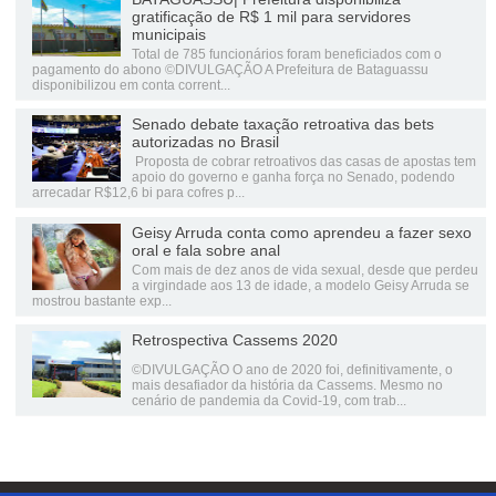
gratificação de R$ 1 mil para servidores
municipais
Total de 785 funcionários foram beneficiados com o
pagamento do abono ©DIVULGAÇÃO A Prefeitura de Bataguassu
disponibilizou em conta corrent...
Senado debate taxação retroativa das bets
autorizadas no Brasil
Proposta de cobrar retroativos das casas de apostas tem
apoio do governo e ganha força no Senado, podendo
arrecadar R$12,6 bi para cofres p...
Geisy Arruda conta como aprendeu a fazer sexo
oral e fala sobre anal
Com mais de dez anos de vida sexual, desde que perdeu
a virgindade aos 13 de idade, a modelo Geisy Arruda se
mostrou bastante exp...
Retrospectiva Cassems 2020
©DIVULGAÇÃO O ano de 2020 foi, definitivamente, o
mais desafiador da história da Cassems. Mesmo no
cenário de pandemia da Covid-19, com trab...