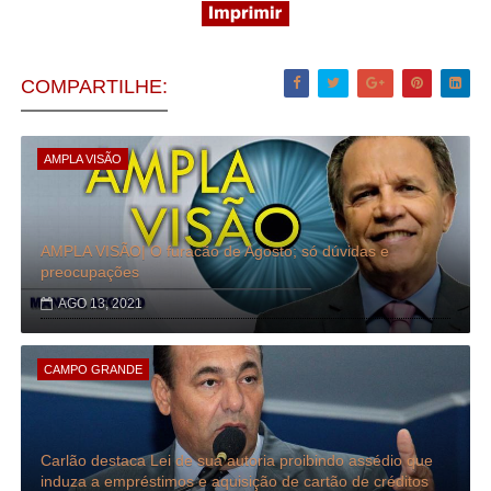
COMPARTILHE:
AMPLA VISÃO
AMPLA VISÃO| O furacão de Agosto; só dúvidas e
preocupações
AGO 13, 2021
CAMPO GRANDE
Carlão destaca Lei de sua autoria proibindo assédio que
induza a empréstimos e aquisição de cartão de créditos