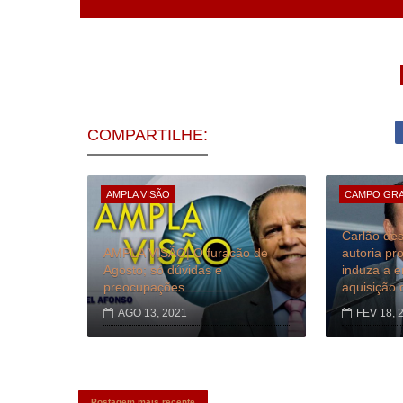
COMPARTILHE:
AMPLA VISÃO
CAMPO GR
Carlão des
AMPLA VISÃO| O furacão de
autoria pr
Agosto; só dúvidas e
induza a 
preocupações
aquisição 
AGO 13, 2021
FEV 18, 
Postagem mais recente