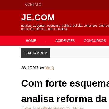
CONTATO
JE.COM
notícias, acidentes, economia, política, policial, concursos, empre
educação, ciência, saúde e cultura.
HOME
.
ACIDENTES
CONCURSOS
LEIA TAMBÉM
28/11/2017
às
08:13
Com forte esquem
analisa reforma da
08:13
ASSEMBLEIA LEGISLATIVA
,
POLÍTICA