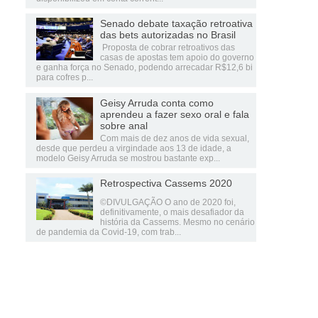
Senado debate taxação retroativa
das bets autorizadas no Brasil
Proposta de cobrar retroativos das
casas de apostas tem apoio do governo
e ganha força no Senado, podendo arrecadar R$12,6 bi
para cofres p...
Geisy Arruda conta como
aprendeu a fazer sexo oral e fala
sobre anal
Com mais de dez anos de vida sexual,
desde que perdeu a virgindade aos 13 de idade, a
modelo Geisy Arruda se mostrou bastante exp...
Retrospectiva Cassems 2020
©DIVULGAÇÃO O ano de 2020 foi,
definitivamente, o mais desafiador da
história da Cassems. Mesmo no cenário
de pandemia da Covid-19, com trab...