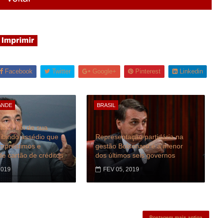
Facebook
Twitter
Google+
Pinterest
Linkedin
ANDE
BRASIL
taca Lei de sua
oibindo assédio que
Representação partidária na
empréstimos e
gestão Bolsonaro é a menor
de cartão de créditos
dos últimos seis governos
2019
FEV 05, 2019
Postagem mais antiga