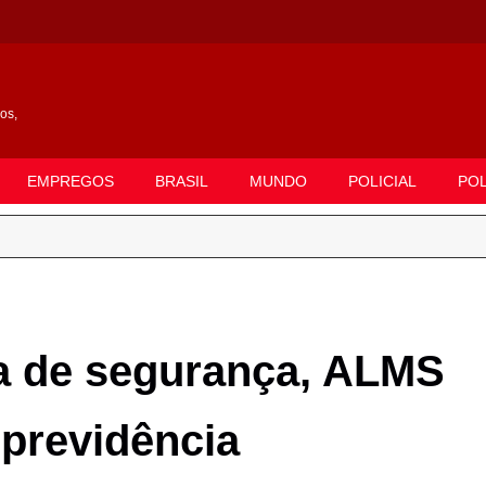
gos,
EMPREGOS
BRASIL
MUNDO
POLICIAL
POL
a de segurança, ALMS
 previdência