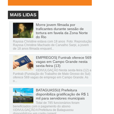
MAIS LIDAS
Morre jovem filmada por
traficantes durante sessão de
tortura em favela da Zona Norte
do Rio
Rayssa Christine estava com 18 anos Foto: Reprodução
Rayssa Christine Machado de Carvalho Sarpi, a jovem
de 18 anos filmada enquant...
EMPREGOS| Funtrab oferece 569
vagas em Campo Grande nesta
sexta-feira (13)
©DIVULGAÇÃO Nesta sexta-feira (12) a
Funtrab (Fundação do Trabalho de Mato Grosso do Sul)
oferece 569 vagas de emprego em Campo Grande. As
o...
BATAGUASSU| Prefeitura
disponibiliza gratificação de R$ 1
mil para servidores municipais
Total de 785 funcionários foram
beneficiados com o pagamento do abono
©DIVULGAÇÃO A Prefeitura de Bataguassu
disponibilizou em conta corrent...