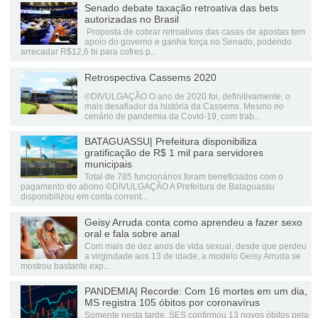
Senado debate taxação retroativa das bets
autorizadas no Brasil
Proposta de cobrar retroativos das casas de apostas tem
apoio do governo e ganha força no Senado, podendo
arrecadar R$12,6 bi para cofres p...
Retrospectiva Cassems 2020
©DIVULGAÇÃO O ano de 2020 foi, definitivamente, o
mais desafiador da história da Cassems. Mesmo no
cenário de pandemia da Covid-19, com trab...
BATAGUASSU| Prefeitura disponibiliza
gratificação de R$ 1 mil para servidores
municipais
Total de 785 funcionários foram beneficiados com o
pagamento do abono ©DIVULGAÇÃO A Prefeitura de Bataguassu
disponibilizou em conta corrent...
Geisy Arruda conta como aprendeu a fazer sexo
oral e fala sobre anal
Com mais de dez anos de vida sexual, desde que perdeu
a virgindade aos 13 de idade, a modelo Geisy Arruda se
mostrou bastante exp...
PANDEMIA| Recorde: Com 16 mortes em um dia,
MS registra 105 óbitos por coronavírus
Somente nesta tarde, SES confirmou 13 novos óbitos pela