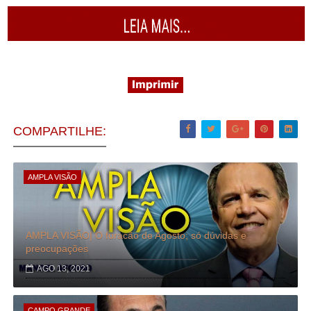
COMPARTILHE:
AMPLA VISÃO
AMPLA VISÃO| O furacão de Agosto; só dúvidas e
preocupações
AGO 13, 2021
CAMPO GRANDE