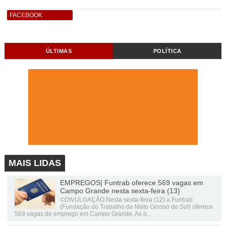
FACEBOOK
ÚLTIMAS
POLÍTICA
MAIS LIDAS
EMPREGOS| Funtrab oferece 569 vagas em
Campo Grande nesta sexta-feira (13)
©DIVULGAÇÃO Nesta sexta-feira (12) a Funtrab
(Fundação do Trabalho de Mato Grosso do Sul) oferece
569 vagas de emprego em Campo Grande. As o...