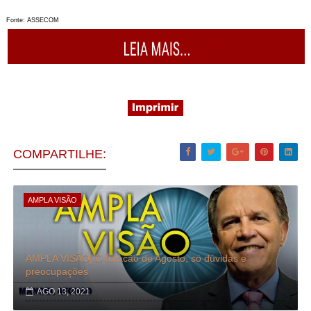
Fonte: ASSECOM
COMPARTILHE:
AMPLA VISÃO
AMPLA VISÃO| O furacão de Agosto; só dúvidas e
preocupações
AGO 13, 2021