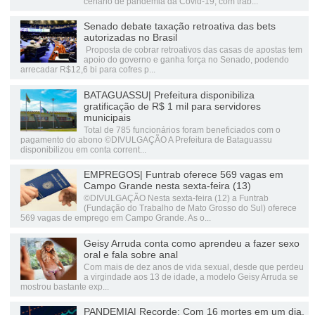
cenário de pandemia da Covid-19, com trab...
Senado debate taxação retroativa das bets
autorizadas no Brasil
Proposta de cobrar retroativos das casas de apostas tem
apoio do governo e ganha força no Senado, podendo
arrecadar R$12,6 bi para cofres p...
BATAGUASSU| Prefeitura disponibiliza
gratificação de R$ 1 mil para servidores
municipais
Total de 785 funcionários foram beneficiados com o
pagamento do abono ©DIVULGAÇÃO A Prefeitura de Bataguassu
disponibilizou em conta corrent...
EMPREGOS| Funtrab oferece 569 vagas em
Campo Grande nesta sexta-feira (13)
©DIVULGAÇÃO Nesta sexta-feira (12) a Funtrab
(Fundação do Trabalho de Mato Grosso do Sul) oferece
569 vagas de emprego em Campo Grande. As o...
Geisy Arruda conta como aprendeu a fazer sexo
oral e fala sobre anal
Com mais de dez anos de vida sexual, desde que perdeu
a virgindade aos 13 de idade, a modelo Geisy Arruda se
mostrou bastante exp...
PANDEMIA| Recorde: Com 16 mortes em um dia,