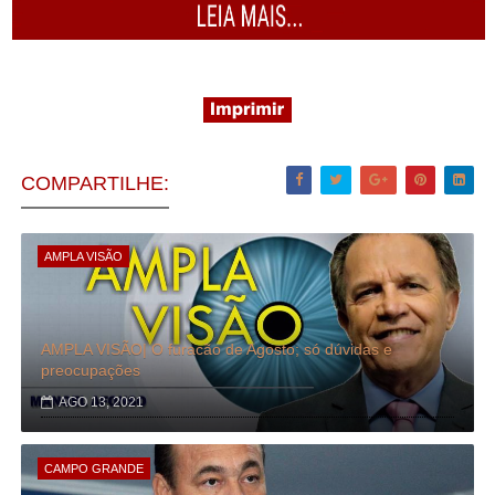
COMPARTILHE:
AMPLA VISÃO
AMPLA VISÃO| O furacão de Agosto; só dúvidas e
preocupações
AGO 13, 2021
CAMPO GRANDE