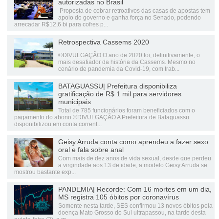
autorizadas no Brasil
Proposta de cobrar retroativos das casas de apostas tem
apoio do governo e ganha força no Senado, podendo
arrecadar R$12,6 bi para cofres p...
Retrospectiva Cassems 2020
©DIVULGAÇÃO O ano de 2020 foi, definitivamente, o
mais desafiador da história da Cassems. Mesmo no
cenário de pandemia da Covid-19, com trab...
BATAGUASSU| Prefeitura disponibiliza
gratificação de R$ 1 mil para servidores
municipais
Total de 785 funcionários foram beneficiados com o
pagamento do abono ©DIVULGAÇÃO A Prefeitura de Bataguassu
disponibilizou em conta corrent...
Geisy Arruda conta como aprendeu a fazer sexo
oral e fala sobre anal
Com mais de dez anos de vida sexual, desde que perdeu
a virgindade aos 13 de idade, a modelo Geisy Arruda se
mostrou bastante exp...
PANDEMIA| Recorde: Com 16 mortes em um dia,
MS registra 105 óbitos por coronavírus
Somente nesta tarde, SES confirmou 13 novos óbitos pela
doença Mato Grosso do Sul ultrapassou, na tarde desta