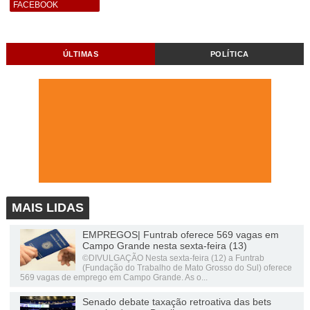
FACEBOOK
ÚLTIMAS
POLÍTICA
MAIS LIDAS
EMPREGOS| Funtrab oferece 569 vagas em
Campo Grande nesta sexta-feira (13)
©DIVULGAÇÃO Nesta sexta-feira (12) a Funtrab
(Fundação do Trabalho de Mato Grosso do Sul) oferece
569 vagas de emprego em Campo Grande. As o...
Senado debate taxação retroativa das bets