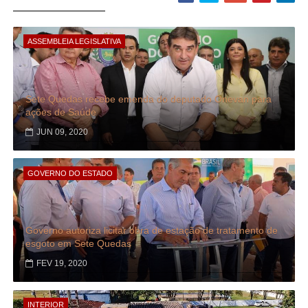
ASSEMBLEIA LEGISLATIVA
Sete Quedas recebe emenda do deputado Onevan para
ações de Saúde
JUN 09, 2020
GOVERNO DO ESTADO
Governo autoriza licitar obra de estação de tratamento de
esgoto em Sete Quedas
FEV 19, 2020
INTERIOR