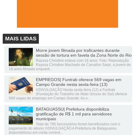
MAIS LIDAS
Morre jovem filmada por traficantes durante
sessão de tortura em favela da Zona Norte do Rio
Rayssa Christine estava com 18 anos Foto: Reprodução
Rayssa Christine Machado de Carvalho Sarpi, a jovem de
18 anos filmada enquant...
EMPREGOS| Funtrab oferece 569 vagas em
Campo Grande nesta sexta-feira (13)
©DIVULGAÇÃO Nesta sexta-feira (12) a Funtrab
(Fundação do Trabalho de Mato Grosso do Sul) oferece
569 vagas de emprego em Campo Grande. As o...
BATAGUASSU| Prefeitura disponibiliza
gratificação de R$ 1 mil para servidores
municipais
Total de 785 funcionários foram beneficiados com o
pagamento do abono ©DIVULGAÇÃO A Prefeitura de Bataguassu
disponibilizou em conta corrent...