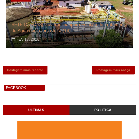
SETE QUEDAS| Governo inaugura Estação de Tratamento
de Água nesta terça-feira (18)
FEV 17, 2020
Postagem mais recente
Postagem mais antiga
FACEBOOK
ÚLTIMAS
POLÍTICA