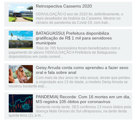
Retrospectiva Cassems 2020
©DIVULGAÇÃO O ano de 2020 foi, definitivamente, o
mais desafiador da história da Cassems. Mesmo no
cenário de pandemia da Covid-19, com trab...
BATAGUASSU| Prefeitura disponibiliza
gratificação de R$ 1 mil para servidores
municipais
Total de 785 funcionários foram beneficiados com o
pagamento do abono ©DIVULGAÇÃO A Prefeitura de Bataguassu
disponibilizou em conta corrent...
Geisy Arruda conta como aprendeu a fazer sexo
oral e fala sobre anal
Com mais de dez anos de vida sexual, desde que perdeu
a virgindade aos 13 de idade, a modelo Geisy Arruda se
mostrou bastante exp...
PANDEMIA| Recorde: Com 16 mortes em um dia,
MS registra 105 óbitos por coronavírus
Somente nesta tarde, SES confirmou 13 novos óbitos pela
doença Mato Grosso do Sul ultrapassou, na tarde desta
quinta-feira (2), a m...