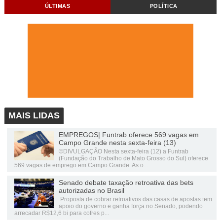
ÚLTIMAS
POLÍTICA
MAIS LIDAS
EMPREGOS| Funtrab oferece 569 vagas em
Campo Grande nesta sexta-feira (13)
©DIVULGAÇÃO Nesta sexta-feira (12) a Funtrab
(Fundação do Trabalho de Mato Grosso do Sul) oferece
569 vagas de emprego em Campo Grande. As o...
Senado debate taxação retroativa das bets
autorizadas no Brasil
Proposta de cobrar retroativos das casas de apostas tem
apoio do governo e ganha força no Senado, podendo
arrecadar R$12,6 bi para cofres p...