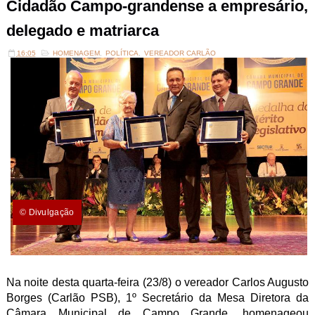
Cidadão Campo-grandense a empresário,
delegado e matriarca
16:05
HOMENAGEM
,
POLÍTICA
,
VEREADOR CARLÃO
© Divulgação
Na noite desta quarta-feira (23/8) o vereador Carlos Augusto
Borges (Carlão PSB), 1º Secretário da Mesa Diretora da
Câmara Municipal de Campo Grande, homenageou