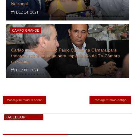
Nacional
DEZ 14, 2021
CAMPO GRANDE
Carlão recebe deputado Paulo Correa na Câmara para
tratarem sobre parceria para implantação da TV Câmara
na Capital
DEZ 08, 2021
Postagem mais recente
Postagem mais antiga
FACEBOOK