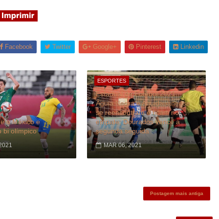
Facebook
Twitter
Google+
Pinterest
Linkedin
ESPORTES
Estadual de Futebol 2021:
Águia Negra e Aquidauanense
se reencontram e ficam no
ce o México e
empate; Dourados vence a
 bi olímpico
segunda seguida
2021
MAR 06, 2021
Postagem mais antiga