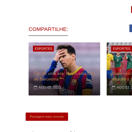
COMPARTILHE:
ESPORTES
ESPORTES
Fim de uma era: Messi está fora
Brasil ven
do Barcelona
disputará o
AGO 05, 2021
AGO 03, 
Postagem mais recente