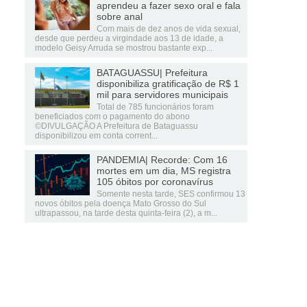
aprendeu a fazer sexo oral e fala
sobre anal
Com mais de dez anos de vida sexual,
desde que perdeu a virgindade aos 13 de idade, a
modelo Geisy Arruda se mostrou bastante exp...
BATAGUASSU| Prefeitura
disponibiliza gratificação de R$ 1
mil para servidores municipais
Total de 785 funcionários foram
beneficiados com o pagamento do abono
©DIVULGAÇÃO A Prefeitura de Bataguassu
disponibilizou em conta corrent...
PANDEMIA| Recorde: Com 16
mortes em um dia, MS registra
105 óbitos por coronavírus
Somente nesta tarde, SES confirmou 13
novos óbitos pela doença Mato Grosso do Sul
ultrapassou, na tarde desta quinta-feira (2), a m...