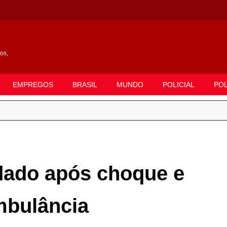
gos,
EMPREGOS
BRASIL
MUNDO
POLICIAL
POL
rdado após choque e
mbulância