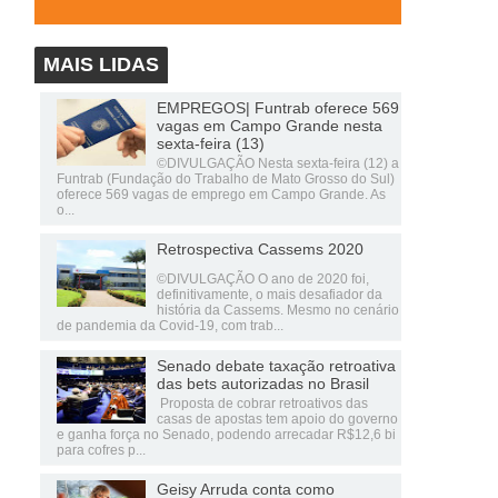
MAIS LIDAS
EMPREGOS| Funtrab oferece 569
vagas em Campo Grande nesta
sexta-feira (13)
©DIVULGAÇÃO Nesta sexta-feira (12) a
Funtrab (Fundação do Trabalho de Mato Grosso do Sul)
oferece 569 vagas de emprego em Campo Grande. As
o...
Retrospectiva Cassems 2020
©DIVULGAÇÃO O ano de 2020 foi,
definitivamente, o mais desafiador da
história da Cassems. Mesmo no cenário
de pandemia da Covid-19, com trab...
Senado debate taxação retroativa
das bets autorizadas no Brasil
Proposta de cobrar retroativos das
casas de apostas tem apoio do governo
e ganha força no Senado, podendo arrecadar R$12,6 bi
para cofres p...
Geisy Arruda conta como