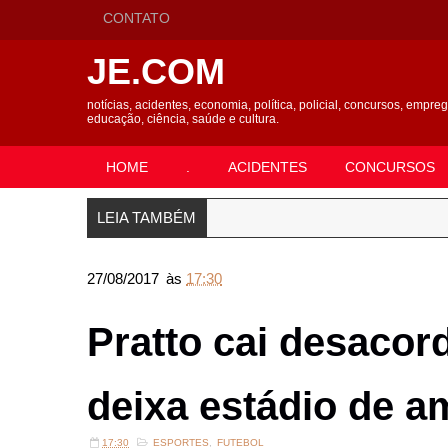
CONTATO
JE.COM
notícias, acidentes, economia, política, policial, concursos, empre
educação, ciência, saúde e cultura.
HOME
.
ACIDENTES
CONCURSOS
LEIA TAMBÉM
27/08/2017
às
17:30
Pratto cai desaco
deixa estádio de a
17:30
ESPORTES
,
FUTEBOL