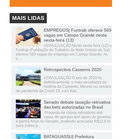
MAIS LIDAS
EMPREGOS| Funtrab oferece 569
vagas em Campo Grande nesta
sexta-feira (13)
©DIVULGAÇÃO Nesta sexta-feira (12) a
Funtrab (Fundação do Trabalho de Mato Grosso do Sul)
oferece 569 vagas de emprego em Campo Grande. As
o...
Retrospectiva Cassems 2020
©DIVULGAÇÃO O ano de 2020 foi,
definitivamente, o mais desafiador da
história da Cassems. Mesmo no cenário
de pandemia da Covid-19, com trab...
Senado debate taxação retroativa
das bets autorizadas no Brasil
Proposta de cobrar retroativos das
casas de apostas tem apoio do governo
e ganha força no Senado, podendo arrecadar R$12,6 bi
para cofres p...
BATAGUASSU| Prefeitura