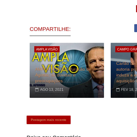
COMPARTILHE:
AMPLA VISÃO
CAMPO GR
Carlão des
AMPLA VISÃO| O furacão de
autoria pr
Agosto; só dúvidas e
induza a 
preocupações
aquisição 
AGO 13, 2021
FEV 18, 
Postagem mais recente