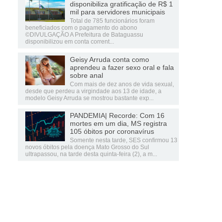
disponibiliza gratificação de R$ 1
mil para servidores municipais
Total de 785 funcionários foram
beneficiados com o pagamento do abono
©DIVULGAÇÃO A Prefeitura de Bataguassu
disponibilizou em conta corrent...
Geisy Arruda conta como
aprendeu a fazer sexo oral e fala
sobre anal
Com mais de dez anos de vida sexual,
desde que perdeu a virgindade aos 13 de idade, a
modelo Geisy Arruda se mostrou bastante exp...
PANDEMIA| Recorde: Com 16
mortes em um dia, MS registra
105 óbitos por coronavírus
Somente nesta tarde, SES confirmou 13
novos óbitos pela doença Mato Grosso do Sul
ultrapassou, na tarde desta quinta-feira (2), a m...