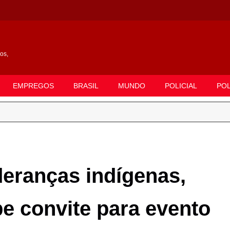
gos,
EMPREGOS
BRASIL
MUNDO
POLICIAL
POL
deranças indígenas,
e convite para evento