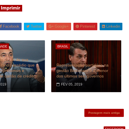
Facebook
Twitter
Google+
Pinterest
Linkedin
ANDE
BRASIL
taca Lei de sua
oibindo assédio que
Representação partidária na
empréstimos e
gestão Bolsonaro é a menor
de cartão de créditos
dos últimos seis governos
2019
FEV 05, 2019
Postagem mais antiga