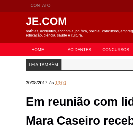
CONTATO
JE.COM
notícias, acidentes, economia, política, policial, concursos, empre
educação, ciência, saúde e cultura.
HOME
.
ACIDENTES
CONCURSOS
LEIA TAMBÉM
30/08/2017
às
13:00
Em reunião com li
Mara Caseiro receb