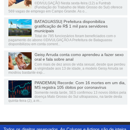
©DIVULGAÇÃO Nesta sexta-feira (12) a Funtrab
(Fundação do Trabalho de Mato Grosso do Sul) oferece
569 vagas de emprego em Campo Grande. As o...
BATAGUASSU| Prefeitura disponibiliza
gratificação de R$ 1 mil para servidores
municipais
Total de 785 funcionários foram beneficiados com o
pagamento do abono ©DIVULGAÇÃO A Prefeitura de Bataguassu
disponibilizou em conta corrent...
Geisy Arruda conta como aprendeu a fazer sexo
oral e fala sobre anal
Com mais de dez anos de vida sexual, desde que perdeu
a virgindade aos 13 de idade, a modelo Geisy Arruda se
mostrou bastante exp...
PANDEMIA| Recorde: Com 16 mortes em um dia,
MS registra 105 óbitos por coronavírus
Somente nesta tarde, SES confirmou 13 novos óbitos pela
doença Mato Grosso do Sul ultrapassou, na tarde desta
quinta-feira (2), a m...
Todos os direitos reservados. As Colunas e Artigos são de inteira