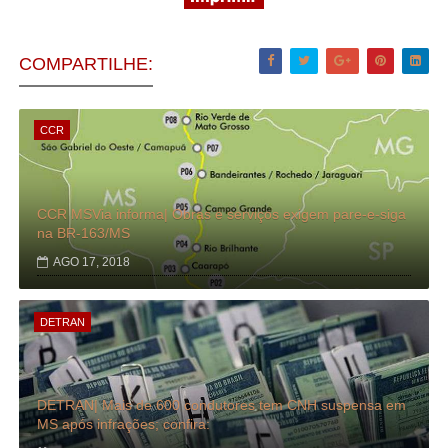
COMPARTILHE:
CCR
CCR MSVia informa| Obras e serviços exigem pare-e-siga
na BR-163/MS
AGO 17, 2018
DETRAN
DETRAN| Mais de 600 condutores tem CNH suspensa em
MS após infrações; confira: