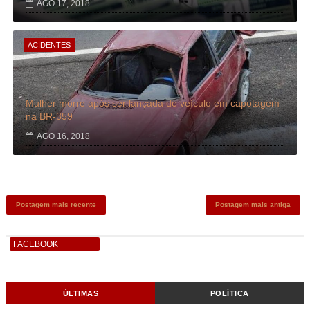
AGO 17, 2018
ACIDENTES
Mulher morre após ser lançada de veículo em capotagem
na BR-359
AGO 16, 2018
Postagem mais recente
Postagem mais antiga
FACEBOOK
ÚLTIMAS
POLÍTICA