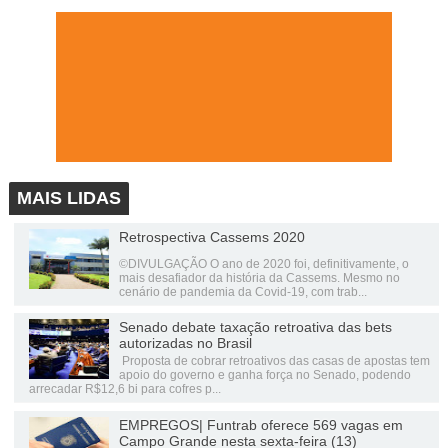
MAIS LIDAS
Retrospectiva Cassems 2020
©DIVULGAÇÃO O ano de 2020 foi, definitivamente, o
mais desafiador da história da Cassems. Mesmo no
cenário de pandemia da Covid-19, com trab...
Senado debate taxação retroativa das bets
autorizadas no Brasil
Proposta de cobrar retroativos das casas de apostas tem
apoio do governo e ganha força no Senado, podendo
arrecadar R$12,6 bi para cofres p...
EMPREGOS| Funtrab oferece 569 vagas em
Campo Grande nesta sexta-feira (13)