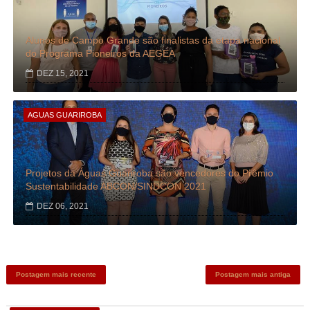
Alunos de Campo Grande são finalistas da etapa nacional
do Programa Pioneiros da AEGEA
DEZ 15, 2021
AGUAS GUARIROBA
Projetos da Águas Guariroba são vencedores do Prêmio
Sustentabilidade ABCON/SINDCON 2021
DEZ 06, 2021
Postagem mais recente
Postagem mais antiga