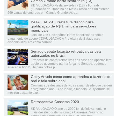
Campo Grande nesta sexta-feira (13)
©DIVULGAÇÃO Nesta sexta-feira (12) a Funtrab
(Fundação do Trabalho de Mato Grosso do Sul) oferece
569 vagas de emprego em Campo Grande. As o...
BATAGUASSU| Prefeitura disponibiliza
gratificação de R$ 1 mil para servidores
municipais
Total de 785 funcionários foram beneficiados com o
pagamento do abono ©DIVULGAÇÃO A Prefeitura de Bataguassu
disponibilizou em conta corrent...
Senado debate taxação retroativa das bets
autorizadas no Brasil
Proposta de cobrar retroativos das casas de apostas tem
apoio do governo e ganha força no Senado, podendo
arrecadar R$12,6 bi para cofres p...
Geisy Arruda conta como aprendeu a fazer sexo
oral e fala sobre anal
Com mais de dez anos de vida sexual, desde que perdeu
a virgindade aos 13 de idade, a modelo Geisy Arruda se
mostrou bastante exp...
Retrospectiva Cassems 2020
©DIVULGAÇÃO O ano de 2020 foi, definitivamente, o
mais desafiador da história da Cassems. Mesmo no