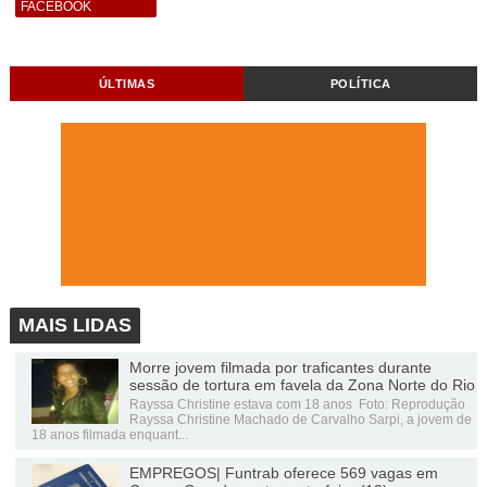
FACEBOOK
ÚLTIMAS
POLÍTICA
MAIS LIDAS
Morre jovem filmada por traficantes durante
sessão de tortura em favela da Zona Norte do Rio
Rayssa Christine estava com 18 anos Foto: Reprodução
Rayssa Christine Machado de Carvalho Sarpi, a jovem de
18 anos filmada enquant...
EMPREGOS| Funtrab oferece 569 vagas em