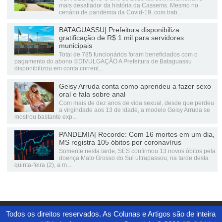
mais desafiador da história da Cassems. Mesmo no
cenário de pandemia da Covid-19, com trab...
BATAGUASSU| Prefeitura disponibiliza
gratificação de R$ 1 mil para servidores
municipais
Total de 785 funcionários foram beneficiados com o
pagamento do abono ©DIVULGAÇÃO A Prefeitura de Bataguassu
disponibilizou em conta corrent...
Geisy Arruda conta como aprendeu a fazer sexo
oral e fala sobre anal
Com mais de dez anos de vida sexual, desde que perdeu
a virgindade aos 13 de idade, a modelo Geisy Arruda se
mostrou bastante exp...
PANDEMIA| Recorde: Com 16 mortes em um dia,
MS registra 105 óbitos por coronavírus
Somente nesta tarde, SES confirmou 13 novos óbitos pela
doença Mato Grosso do Sul ultrapassou, na tarde desta
quinta-feira (2), a m...
Todos os direitos reservados. As Colunas e Artigos são de inteira