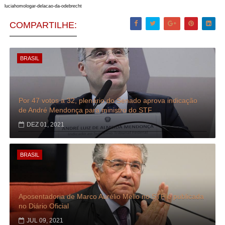
luciahomologar-delacao-da-odebrecht
COMPARTILHE:
BRASIL
Por 47 votos a 32, plenário do Senado aprova indicação
de André Mendonça para ministro do STF
DEZ 01, 2021
BRASIL
Aposentadoria de Marco Aurélio Mello no STF é publicada
no Diário Oficial
JUL 09, 2021