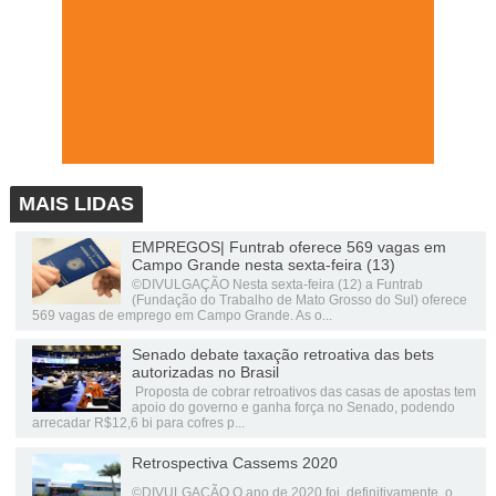
MAIS LIDAS
EMPREGOS| Funtrab oferece 569 vagas em
Campo Grande nesta sexta-feira (13)
©DIVULGAÇÃO Nesta sexta-feira (12) a Funtrab
(Fundação do Trabalho de Mato Grosso do Sul) oferece
569 vagas de emprego em Campo Grande. As o...
Senado debate taxação retroativa das bets
autorizadas no Brasil
Proposta de cobrar retroativos das casas de apostas tem
apoio do governo e ganha força no Senado, podendo
arrecadar R$12,6 bi para cofres p...
Retrospectiva Cassems 2020
©DIVULGAÇÃO O ano de 2020 foi, definitivamente, o