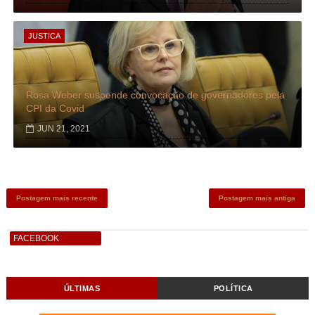
JUSTICA
Rosa Weber suspende convocação de governadores pela
CPI da Covid
JUN 21, 2021
Postagem mais recente
Postagem mais antiga
FACEBOOK
ÚLTIMAS
POLÍTICA