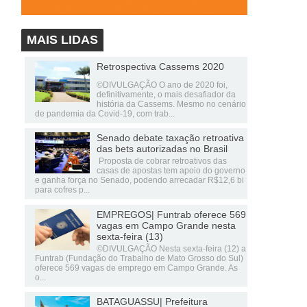
MAIS LIDAS
Retrospectiva Cassems 2020
©DIVULGAÇÃO O ano de 2020 foi,
definitivamente, o mais desafiador da
história da Cassems. Mesmo no cenário
de pandemia da Covid-19, com trab...
Senado debate taxação retroativa
das bets autorizadas no Brasil
Proposta de cobrar retroativos das
casas de apostas tem apoio do governo
e ganha força no Senado, podendo arrecadar R$12,6 bi
para cofres p...
EMPREGOS| Funtrab oferece 569
vagas em Campo Grande nesta
sexta-feira (13)
©DIVULGAÇÃO Nesta sexta-feira (12) a
Funtrab (Fundação do Trabalho de Mato Grosso do Sul)
oferece 569 vagas de emprego em Campo Grande. As
o...
BATAGUASSU| Prefeitura