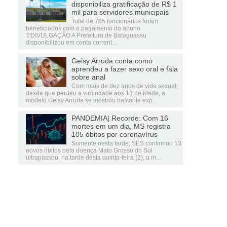
disponibiliza gratificação de R$ 1
mil para servidores municipais
Total de 785 funcionários foram
beneficiados com o pagamento do abono
©DIVULGAÇÃO A Prefeitura de Bataguassu
disponibilizou em conta corrent...
Geisy Arruda conta como
aprendeu a fazer sexo oral e fala
sobre anal
Com mais de dez anos de vida sexual,
desde que perdeu a virgindade aos 13 de idade, a
modelo Geisy Arruda se mostrou bastante exp...
PANDEMIA| Recorde: Com 16
mortes em um dia, MS registra
105 óbitos por coronavírus
Somente nesta tarde, SES confirmou 13
novos óbitos pela doença Mato Grosso do Sul
ultrapassou, na tarde desta quinta-feira (2), a m...