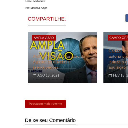
Fonte: Midiamax
Por:
Mariana Anjos
COMPARTILHE:
AMPLA VISÃO
CAMPO GR
Carlão des
AMPLA VISÃO| O furacão de
autoria pr
Agosto; só dúvidas e
induza a 
preocupações
aquisição 
AGO 13, 2021
FEV 18, 
Postagem mais recente
Deixe seu
Comentário