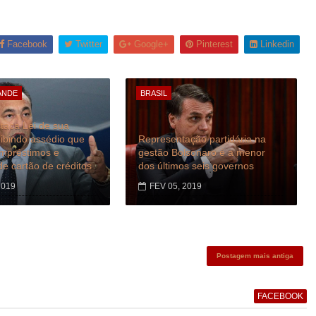
Facebook
Twitter
Google+
Pinterest
Linkedin
ANDE
BRASIL
taca Lei de sua
oibindo assédio que
Representação partidária na
empréstimos e
gestão Bolsonaro é a menor
de cartão de créditos
dos últimos seis governos
2019
FEV 05, 2019
Postagem mais antiga
FACEBOOK