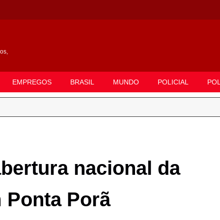
gos,
EMPREGOS
BRASIL
MUNDO
POLICIAL
POL
abertura nacional da
m Ponta Porã