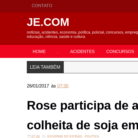
CONTATO
JE.COM
notícias, acidentes, economia, política, policial, concursos, empre
educação, ciência, saúde e cultura.
HOME
.
ACIDENTES
CONCURSOS
LEIA TAMBÉM
26/01/2017
às
07:30
Rose participa de 
colheita de soja e
07:30
GOVERNO DO ESTADO
,
POLÍTICA