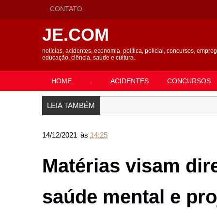
CONTATO
JE.COM
notícias, acidentes, economia, política, policial, concursos, empre
educação, ciência, saúde e cultura.
HOME
.
ACIDENTES
CONCURSOS
LEIA TAMBÉM
14/12/2021
às
14:25
Matérias visam dir
saúde mental e pro