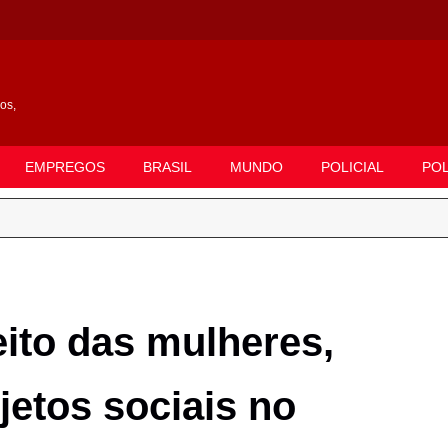
gos,
EMPREGOS
BRASIL
MUNDO
POLICIAL
POL
eito das mulheres,
jetos sociais no