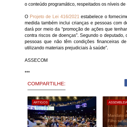
o conteúdo programático, respeitados os níveis de
O
Projeto de Lei 416/2021
estabelece o fornecime
medida também inclui crianças e pessoas com de
dará por meio da “promoção de ações que tenham
contra riscos de doenças”. Segundo o deputado, o
pessoas que não têm condições financeiras de 
utilizando materiais prejudiciais à saúde”.
ASSECOM
***
COMPARTILHE:
ARTIGOS
ASSEMBLEIA
Mandato d
Senado debate taxação
Filho se d
retroativa das bets autorizadas
infraestru