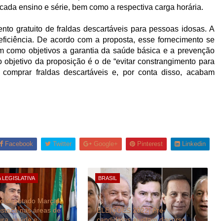
 cada ensino e série, bem como a respectiva carga horária.
nto gratuito de fraldas descartáveis para pessoas idosas. A
ficiência. De acordo com a proposta, esse fornecimento se
 como objetivos a garantia da saúde básica e a prevenção
 objetivo da proposição é o de “evitar constrangimento para
comprar fraldas descartáveis e, por conta disso, acabam
Facebook
Twitter
Google+
Pinterest
Linkedin
 LEGISLATIVA
BRASIL
o deputado Marçal
estaca nas áreas de
ELEIÇÕES 2022| Pré-
tura, saúde e
candidatos ajustam discurso