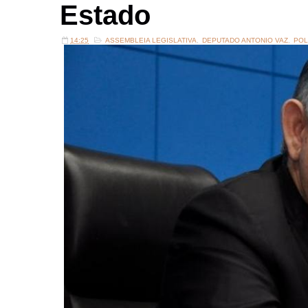
Estado
14:25
ASSEMBLEIA LEGISLATIVA
,
DEPUTADO ANTONIO VAZ
,
POL