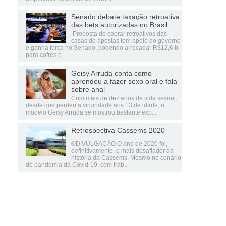
Senado debate taxação retroativa
das bets autorizadas no Brasil
Proposta de cobrar retroativos das
casas de apostas tem apoio do governo
e ganha força no Senado, podendo arrecadar R$12,6 bi
para cofres p...
Geisy Arruda conta como
aprendeu a fazer sexo oral e fala
sobre anal
Com mais de dez anos de vida sexual,
desde que perdeu a virgindade aos 13 de idade, a
modelo Geisy Arruda se mostrou bastante exp...
Retrospectiva Cassems 2020
©DIVULGAÇÃO O ano de 2020 foi,
definitivamente, o mais desafiador da
história da Cassems. Mesmo no cenário
de pandemia da Covid-19, com trab...