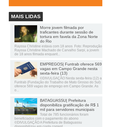
MAIS LIDAS
Morre jovem filmada por
traficantes durante sessão de
tortura em favela da Zona Norte
do Rio
Rayssa Christine estava com 18 anos Foto: Reprodução
Rayssa Christine Machado de Carvalho Sarpi, a jovem
de 18 anos filmada enquant...
EMPREGOS| Funtrab oferece 569
vagas em Campo Grande nesta
sexta-feira (13)
©DIVULGAÇÃO Nesta sexta-feira (12) a
Funtrab (Fundação do Trabalho de Mato Grosso do Sul)
oferece 569 vagas de emprego em Campo Grande. As
o...
BATAGUASSU| Prefeitura
disponibiliza gratificação de R$ 1
mil para servidores municipais
Total de 785 funcionários foram
beneficiados com o pagamento do abono
©DIVULGAÇÃO A Prefeitura de Bataguassu
disponibilizou em conta corrent...