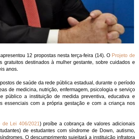
presentou 12 propostas nesta terça-feira (14). O
Projeto de
s gratuitos destinados à mulher gestante, sobre cuidados e
is anos.
postos de saúde da rede pública estadual, durante o período
áreas de medicina, nutrição, enfermagem, psicologia e serviço
se público a instituição de medida preventiva, educativa e
os essenciais com a própria gestação e com a criança nos
o de Lei 406/2021
) proíbe a cobrança de valores adicionais
studantes) de estudantes com síndrome de Down, autismo,
síndromes. O descumprimento sujeitará a instituição infratora