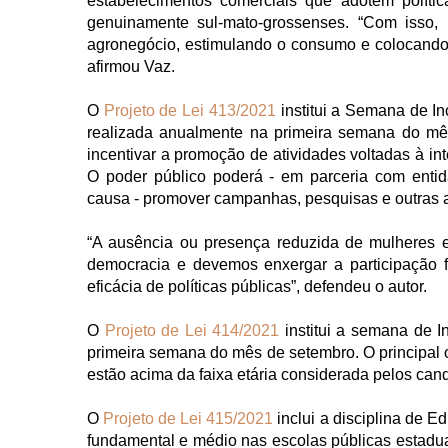
estabelecimentos comerciais que adotem políti
genuinamente sul-mato-grossenses. “Com isso,
agronegócio, estimulando o consumo e colocando
afirmou Vaz.
O
Projeto de Lei 413/2021
institui a Semana de In
realizada anualmente na primeira semana do mê
incentivar a promoção de atividades voltadas à in
O poder público poderá - em parceria com enti
causa - promover campanhas, pesquisas e outras a
“A ausência ou presença reduzida de mulheres 
democracia e devemos enxergar a participação 
eficácia de políticas públicas”, defendeu o autor.
O
Projeto de Lei 414/2021
institui a semana de 
primeira semana do mês de setembro. O principal o
estão acima da faixa etária considerada pelos can
O
Projeto de Lei 415/2021
inclui a disciplina de E
fundamental e médio nas escolas públicas estaduai