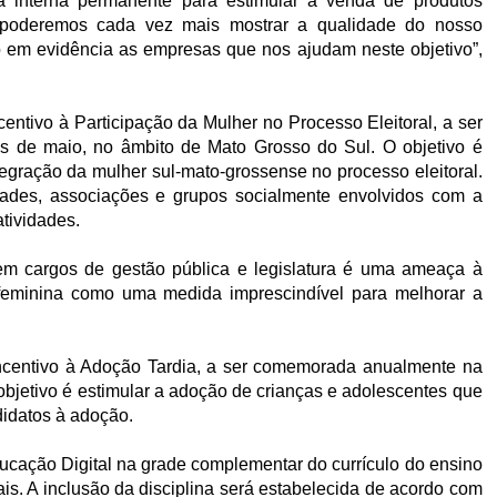
ca interna permanente para estimular a venda de produtos
 poderemos cada vez mais mostrar a qualidade do nosso
 em evidência as empresas que nos ajudam neste objetivo”,
centivo à Participação da Mulher no Processo Eleitoral, a ser
s de maio, no âmbito de Mato Grosso do Sul. O objetivo é
tegração da mulher sul-mato-grossense no processo eleitoral.
dades, associações e grupos socialmente envolvidos com a
tividades.
em cargos de gestão pública e legislatura é uma ameaça à
feminina como uma medida imprescindível para melhorar a
Incentivo à Adoção Tardia, a ser comemorada anualmente na
bjetivo é estimular a adoção de crianças e adolescentes que
didatos à adoção.
ducação Digital na grade complementar do currículo do ensino
s. A inclusão da disciplina será estabelecida de acordo com