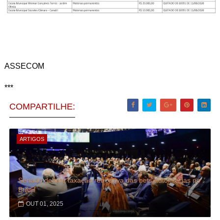
ASSECOM
***
COMPARTILHE:
ARTIGOS
Senado debate taxação retroativa das bets autorizadas no
Brasil
OUT 01, 2025