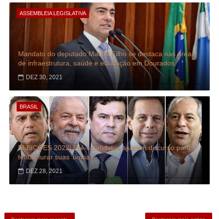
ASSEMBLEIA LEGISLATIVA
Mandato do deputado Marçal Filho se destaca nas áreas
de infraestrutura, saúde e educação em Dourados
DEZ 30, 2021
BRASIL
ELEIÇÕES 2022| Pré-candidatos ajustam discurso para
tentar furar suas 'bolhas'
DEZ 28, 2021