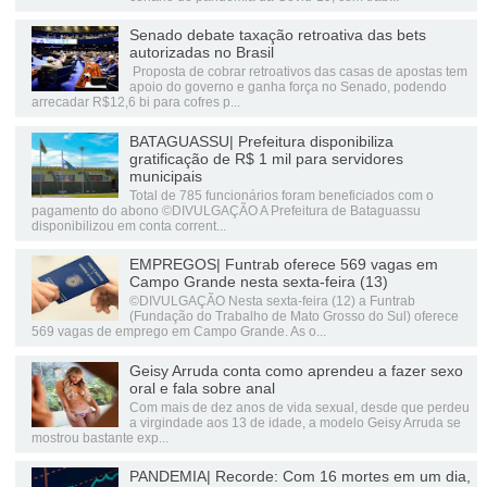
Senado debate taxação retroativa das bets
autorizadas no Brasil
Proposta de cobrar retroativos das casas de apostas tem
apoio do governo e ganha força no Senado, podendo
arrecadar R$12,6 bi para cofres p...
BATAGUASSU| Prefeitura disponibiliza
gratificação de R$ 1 mil para servidores
municipais
Total de 785 funcionários foram beneficiados com o
pagamento do abono ©DIVULGAÇÃO A Prefeitura de Bataguassu
disponibilizou em conta corrent...
EMPREGOS| Funtrab oferece 569 vagas em
Campo Grande nesta sexta-feira (13)
©DIVULGAÇÃO Nesta sexta-feira (12) a Funtrab
(Fundação do Trabalho de Mato Grosso do Sul) oferece
569 vagas de emprego em Campo Grande. As o...
Geisy Arruda conta como aprendeu a fazer sexo
oral e fala sobre anal
Com mais de dez anos de vida sexual, desde que perdeu
a virgindade aos 13 de idade, a modelo Geisy Arruda se
mostrou bastante exp...
PANDEMIA| Recorde: Com 16 mortes em um dia,