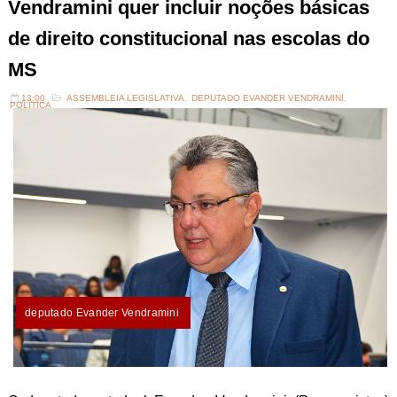
Vendramini quer incluir noções básicas
de direito constitucional nas escolas do
MS
13:00
ASSEMBLEIA LEGISLATIVA
,
DEPUTADO EVANDER VENDRAMINI
,
POLITICA
deputado Evander Vendramini