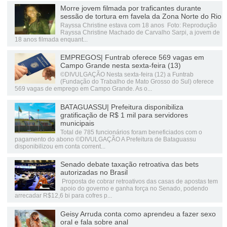
Morre jovem filmada por traficantes durante
sessão de tortura em favela da Zona Norte do Rio
Rayssa Christine estava com 18 anos Foto: Reprodução
Rayssa Christine Machado de Carvalho Sarpi, a jovem de
18 anos filmada enquant...
EMPREGOS| Funtrab oferece 569 vagas em
Campo Grande nesta sexta-feira (13)
©DIVULGAÇÃO Nesta sexta-feira (12) a Funtrab
(Fundação do Trabalho de Mato Grosso do Sul) oferece
569 vagas de emprego em Campo Grande. As o...
BATAGUASSU| Prefeitura disponibiliza
gratificação de R$ 1 mil para servidores
municipais
Total de 785 funcionários foram beneficiados com o
pagamento do abono ©DIVULGAÇÃO A Prefeitura de Bataguassu
disponibilizou em conta corrent...
Senado debate taxação retroativa das bets
autorizadas no Brasil
Proposta de cobrar retroativos das casas de apostas tem
apoio do governo e ganha força no Senado, podendo
arrecadar R$12,6 bi para cofres p...
Geisy Arruda conta como aprendeu a fazer sexo
oral e fala sobre anal