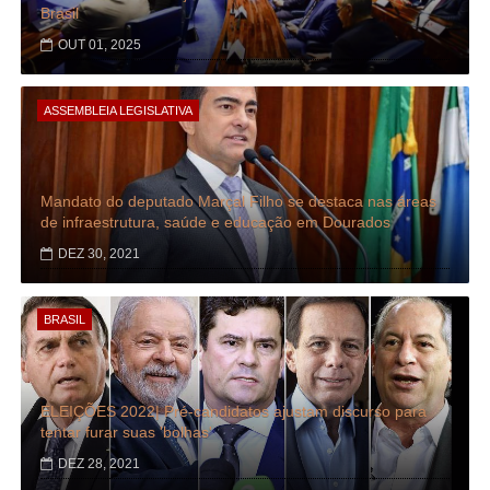
Brasil
OUT 01, 2025
ASSEMBLEIA LEGISLATIVA
Mandato do deputado Marçal Filho se destaca nas áreas
de infraestrutura, saúde e educação em Dourados
DEZ 30, 2021
BRASIL
ELEIÇÕES 2022| Pré-candidatos ajustam discurso para
tentar furar suas 'bolhas'
DEZ 28, 2021