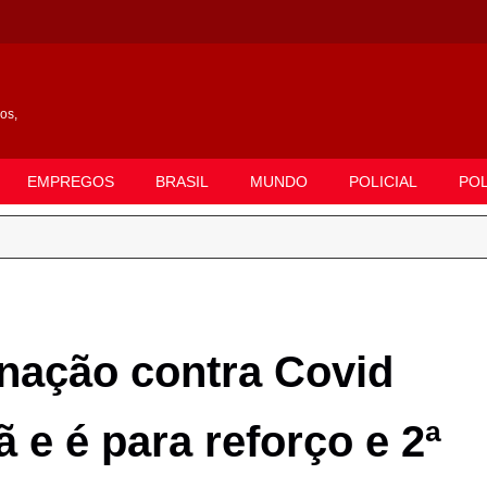
gos,
EMPREGOS
BRASIL
MUNDO
POLICIAL
POL
inação contra Covid
e é para reforço e 2ª