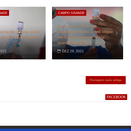
ANDE
CAMPO GRANDE
Em mais de 40 locais,
cinação contra covid-
vacinação contra Covid segue
às 12h nesta quinta-
em Campo Grande nesta
quarta-feira (29)
2021
DEZ 29, 2021
Postagem mais antiga
FACEBOOK