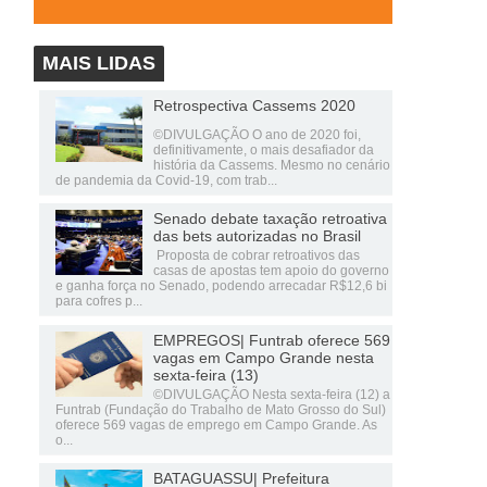
MAIS LIDAS
Retrospectiva Cassems 2020
©DIVULGAÇÃO O ano de 2020 foi,
definitivamente, o mais desafiador da
história da Cassems. Mesmo no cenário
de pandemia da Covid-19, com trab...
Senado debate taxação retroativa
das bets autorizadas no Brasil
Proposta de cobrar retroativos das
casas de apostas tem apoio do governo
e ganha força no Senado, podendo arrecadar R$12,6 bi
para cofres p...
EMPREGOS| Funtrab oferece 569
vagas em Campo Grande nesta
sexta-feira (13)
©DIVULGAÇÃO Nesta sexta-feira (12) a
Funtrab (Fundação do Trabalho de Mato Grosso do Sul)
oferece 569 vagas de emprego em Campo Grande. As
o...
BATAGUASSU| Prefeitura