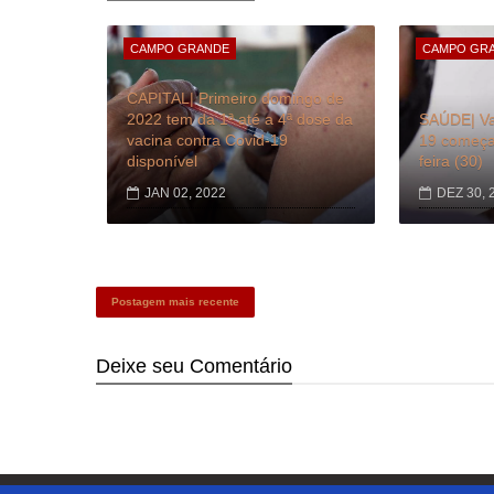
CAMPO GRANDE
CAMPO GR
CAPITAL| Primeiro domingo de
2022 tem da 1ª até a 4ª dose da
SAÚDE| Va
vacina contra Covid-19
19 começa 
disponível
feira (30)
JAN 02, 2022
DEZ 30, 
Postagem mais recente
Deixe seu
Comentário