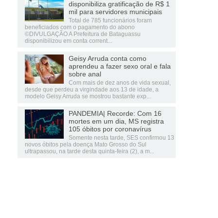
disponibiliza gratificação de R$ 1
mil para servidores municipais
Total de 785 funcionários foram
beneficiados com o pagamento do abono
©DIVULGAÇÃO A Prefeitura de Bataguassu
disponibilizou em conta corrent...
Geisy Arruda conta como
aprendeu a fazer sexo oral e fala
sobre anal
Com mais de dez anos de vida sexual,
desde que perdeu a virgindade aos 13 de idade, a
modelo Geisy Arruda se mostrou bastante exp...
PANDEMIA| Recorde: Com 16
mortes em um dia, MS registra
105 óbitos por coronavírus
Somente nesta tarde, SES confirmou 13
novos óbitos pela doença Mato Grosso do Sul
ultrapassou, na tarde desta quinta-feira (2), a m...