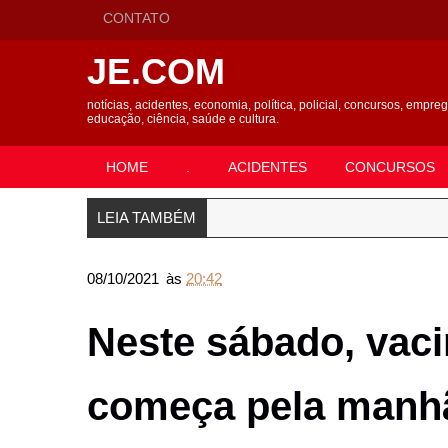
CONTATO
JE.COM
notícias, acidentes, economia, política, policial, concursos, empre
educação, ciência, saúde e cultura.
HOME
.
ACIDENTES
CONCURSOS
LEIA TAMBÉM
08/10/2021
às
20:42
Neste sábado, vac
começa pela manhã 