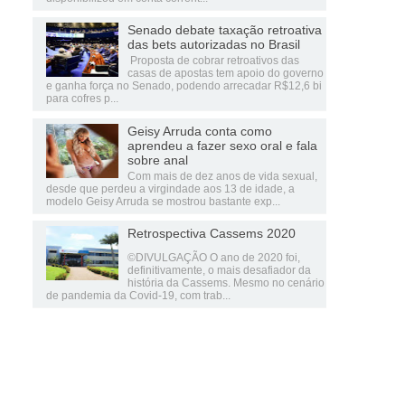
Senado debate taxação retroativa
das bets autorizadas no Brasil
Proposta de cobrar retroativos das
casas de apostas tem apoio do governo
e ganha força no Senado, podendo arrecadar R$12,6 bi
para cofres p...
Geisy Arruda conta como
aprendeu a fazer sexo oral e fala
sobre anal
Com mais de dez anos de vida sexual,
desde que perdeu a virgindade aos 13 de idade, a
modelo Geisy Arruda se mostrou bastante exp...
Retrospectiva Cassems 2020
©DIVULGAÇÃO O ano de 2020 foi,
definitivamente, o mais desafiador da
história da Cassems. Mesmo no cenário
de pandemia da Covid-19, com trab...