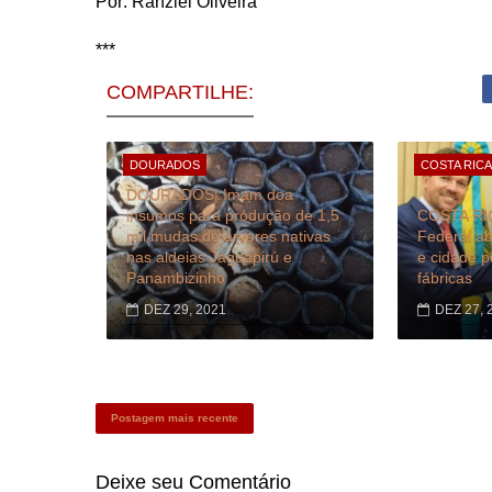
Por:
Ranziel Oliveira
***
COMPARTILHE:
DOURADOS
COSTA RICA
DOURADOS| Imam doa
insumos para produção de 1,5
COSTA RIC
mil mudas de árvores nativas
Federal ab
nas aldeias Jaguapirú e
e cidade 
Panambizinho
fábricas
DEZ 29, 2021
DEZ 27, 
Postagem mais recente
Deixe seu
Comentário