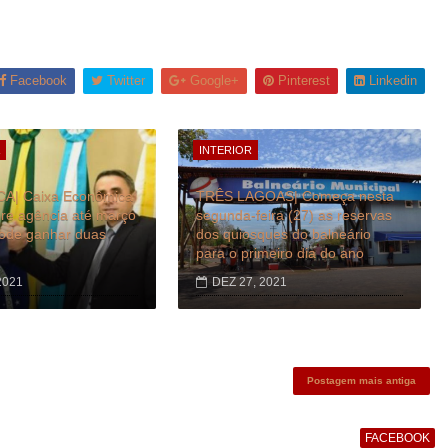
Facebook
Twitter
Google+
Pinterest
Linkedin
INTERIOR
A| Caixa Econômica
TRÊS LAGOAS| Começa nesta
re agência até março
segunda-feira (27) as reservas
pode ganhar duas
dos quiosques do balneário
para o primeiro dia do ano
2021
DEZ 27, 2021
Postagem mais antiga
FACEBOOK