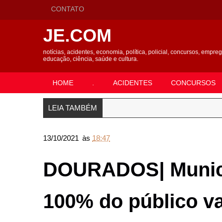
CONTATO
JE.COM
notícias, acidentes, economia, política, policial, concursos, empre
educação, ciência, saúde e cultura.
HOME
.
ACIDENTES
CONCURSOS
LEIA TAMBÉM
13/10/2021
às
18:47
DOURADOS| Municí
100% do público v