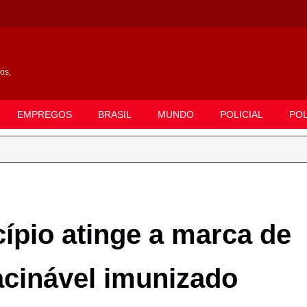
gos,
EMPREGOS
BRASIL
MUNDO
POLICIAL
POL
pio atinge a marca de
acinável imunizado