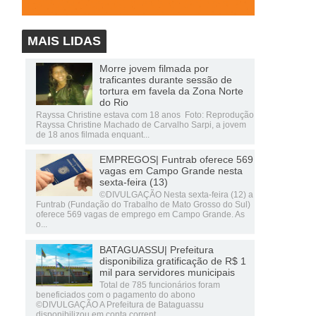
MAIS LIDAS
Morre jovem filmada por
traficantes durante sessão de
tortura em favela da Zona Norte
do Rio
Rayssa Christine estava com 18 anos Foto: Reprodução
Rayssa Christine Machado de Carvalho Sarpi, a jovem
de 18 anos filmada enquant...
EMPREGOS| Funtrab oferece 569
vagas em Campo Grande nesta
sexta-feira (13)
©DIVULGAÇÃO Nesta sexta-feira (12) a
Funtrab (Fundação do Trabalho de Mato Grosso do Sul)
oferece 569 vagas de emprego em Campo Grande. As
o...
BATAGUASSU| Prefeitura
disponibiliza gratificação de R$ 1
mil para servidores municipais
Total de 785 funcionários foram
beneficiados com o pagamento do abono
©DIVULGAÇÃO A Prefeitura de Bataguassu
disponibilizou em conta corrent...