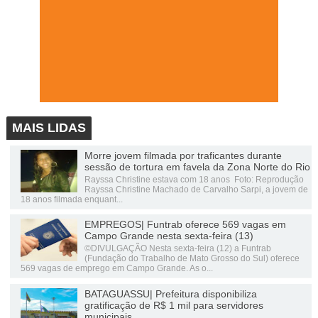
MAIS LIDAS
Morre jovem filmada por traficantes durante
sessão de tortura em favela da Zona Norte do Rio
Rayssa Christine estava com 18 anos Foto: Reprodução
Rayssa Christine Machado de Carvalho Sarpi, a jovem de
18 anos filmada enquant...
EMPREGOS| Funtrab oferece 569 vagas em
Campo Grande nesta sexta-feira (13)
©DIVULGAÇÃO Nesta sexta-feira (12) a Funtrab
(Fundação do Trabalho de Mato Grosso do Sul) oferece
569 vagas de emprego em Campo Grande. As o...
BATAGUASSU| Prefeitura disponibiliza
gratificação de R$ 1 mil para servidores
municipais