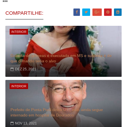
***
COMPARTILHE:
INTERIOR
Grávida de gêmeas é executada em MS e suspeita é de
que o marido seria o alvo
DEZ 25, 2021
INTERIOR
Prefeito de Ponta Porã deixa UTI, mas ainda segue
internado em hospital de Dourados
NOV 13, 2021