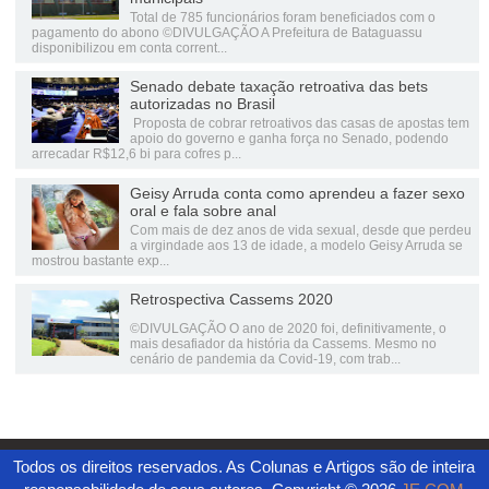
Total de 785 funcionários foram beneficiados com o
pagamento do abono ©DIVULGAÇÃO A Prefeitura de Bataguassu
disponibilizou em conta corrent...
Senado debate taxação retroativa das bets
autorizadas no Brasil
Proposta de cobrar retroativos das casas de apostas tem
apoio do governo e ganha força no Senado, podendo
arrecadar R$12,6 bi para cofres p...
Geisy Arruda conta como aprendeu a fazer sexo
oral e fala sobre anal
Com mais de dez anos de vida sexual, desde que perdeu
a virgindade aos 13 de idade, a modelo Geisy Arruda se
mostrou bastante exp...
Retrospectiva Cassems 2020
©DIVULGAÇÃO O ano de 2020 foi, definitivamente, o
mais desafiador da história da Cassems. Mesmo no
cenário de pandemia da Covid-19, com trab...
Todos os direitos reservados. As Colunas e Artigos são de inteira