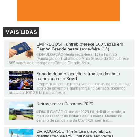
MAIS LIDAS
EMPREGOS| Funtrab oferece 569 vagas em
Campo Grande nesta sexta-feira (13)
©DIVULGAÇÃO Nesta sexta-feira (12) a Funtrab
(Fundação do Trabalho de Mato Grosso do Sul) oferece
569 vagas de emprego em Campo Grande. As o...
Senado debate taxação retroativa das bets
autorizadas no Brasil
Proposta de cobrar retroativos das casas de apostas tem
apoio do governo e ganha força no Senado, podendo
arrecadar R$12,6 bi para cofres p...
Retrospectiva Cassems 2020
©DIVULGAÇÃO O ano de 2020 foi, definitivamente, o
mais desafiador da história da Cassems. Mesmo no
cenário de pandemia da Covid-19, com trab...
BATAGUASSU| Prefeitura disponibiliza
gratificação de R$ 1 mil para servidores