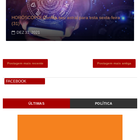
HORÓSCOPO| Confira seu astral para esta sexta-feira
(31)
DEZ 31, 2021
Postagem mais recente
Postagem mais antiga
FACEBOOK
ÚLTIMAS
POLÍTICA