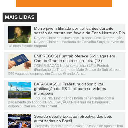
MAIS LIDAS
Morre jovem filmada por traficantes durante
sessão de tortura em favela da Zona Norte do Rio
Rayssa Christine estava com 18 anos Foto: Reprodução
Rayssa Christine Machado de Carvalho Sarpi, a jovem de
18 anos filmada enquant...
EMPREGOS| Funtrab oferece 569 vagas em
Campo Grande nesta sexta-feira (13)
©DIVULGAÇÃO Nesta sexta-feira (12) a Funtrab
(Fundação do Trabalho de Mato Grosso do Sul) oferece
569 vagas de emprego em Campo Grande. As o...
BATAGUASSU| Prefeitura disponibiliza
gratificação de R$ 1 mil para servidores
municipais
Total de 785 funcionários foram beneficiados com o
pagamento do abono ©DIVULGAÇÃO A Prefeitura de Bataguassu
disponibilizou em conta corrent...
Senado debate taxação retroativa das bets
autorizadas no Brasil
Proposta de cobrar retroativos das casas de apostas tem