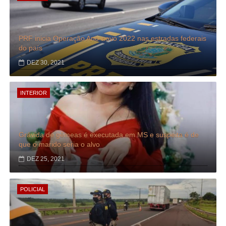
PRF inicia Operação Ano-novo 2022 nas estradas federais
do país
DEZ 30, 2021
INTERIOR
Grávida de gêmeas é executada em MS e suspeita é de
que o marido seria o alvo
DEZ 25, 2021
POLICIAL