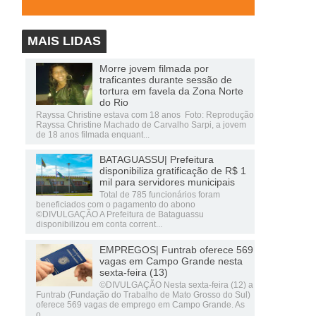
MAIS LIDAS
Morre jovem filmada por
traficantes durante sessão de
tortura em favela da Zona Norte
do Rio
Rayssa Christine estava com 18 anos Foto: Reprodução
Rayssa Christine Machado de Carvalho Sarpi, a jovem
de 18 anos filmada enquant...
BATAGUASSU| Prefeitura
disponibiliza gratificação de R$ 1
mil para servidores municipais
Total de 785 funcionários foram
beneficiados com o pagamento do abono
©DIVULGAÇÃO A Prefeitura de Bataguassu
disponibilizou em conta corrent...
EMPREGOS| Funtrab oferece 569
vagas em Campo Grande nesta
sexta-feira (13)
©DIVULGAÇÃO Nesta sexta-feira (12) a
Funtrab (Fundação do Trabalho de Mato Grosso do Sul)
oferece 569 vagas de emprego em Campo Grande. As
o...