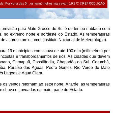
de. Por volta das 5h, os termômetros marcavam 19.8ºC ©REPRODUÇÃO
previsão para Mato Grosso do Sul é de tempo nublado com
s, no extremo norte e nordeste do Estado. As temperaturas
e acordo com o Inmet (Instituto Nacional de Meteorologia).
 para 19 municípios com chuva de até 100 mm (milímetros) por
encostas e transbordamentos de rios. As cidades que devem
 Taboado, Camapuã, Cassilândia, Chapadão do Sul, Corumbá,
naíba, Paraíso das Águas, Pedro Gomes, Rio Verde de Mato
rês Lagoas e Água Clara.
 os ventos retornam ao setor norte. À tarde, as temperaturas
chuva e trovoadas na maior parte do Estado.