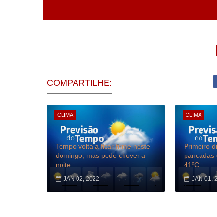
COMPARTILHE:
CLIMA
CLIMA
Tempo volta a ficar firme neste
Primeiro d
domingo, mas pode chover a
pancadas d
noite
41ºC
JAN 02, 2022
JAN 01, 