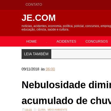
CONTATO
JE.COM
notícias, acidentes, economia, política, policial, concursos, empre
educação, ciência, saúde e cultura.
HOME
.
ACIDENTES
CONCURSOS
LEIA TAMBÉM
09/11/2018
às
06:00
Nebulosidade dimin
acumulado de chuv
06:00
CLIMA
,
MEIO AMBIENTE