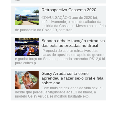
Retrospectiva Cassems 2020
©DIVULGAÇÃO O ano de 2020 foi,
definitivamente, o mais desafiador da
história da Cassems. Mesmo no cenário
de pandemia da Covid-19, com trab...
Senado debate taxação retroativa
das bets autorizadas no Brasil
Proposta de cobrar retroativos das
casas de apostas tem apoio do governo
e ganha força no Senado, podendo arrecadar R$12,6 bi
para cofres p...
Geisy Arruda conta como
aprendeu a fazer sexo oral e fala
sobre anal
Com mais de dez anos de vida sexual,
desde que perdeu a virgindade aos 13 de idade, a
modelo Geisy Arruda se mostrou bastante exp...