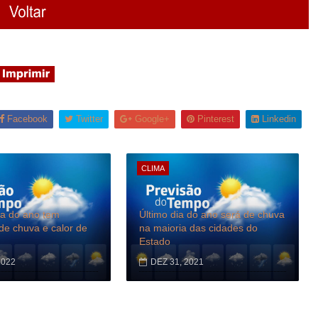
Facebook
Twitter
Google+
Pinterest
Linkedin
CLIMA
ia do ano tem
Último dia do ano será de chuva
e chuva e calor de
na maioria das cidades do
Estado
2022
DEZ 31, 2021