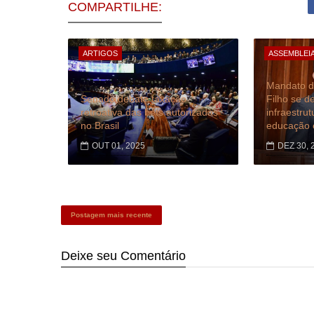
COMPARTILHE:
ARTIGOS
ASSEMBLEIA
Mandato d
Senado debate taxação
Filho se d
retroativa das bets autorizadas
infraestru
no Brasil
educação 
OUT 01, 2025
DEZ 30, 
Postagem mais recente
Deixe seu
Comentário