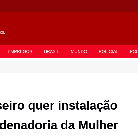
gos,
EMPREGOS
BRASIL
MUNDO
POLICIAL
POL
iro quer instalação
denadoria da Mulher