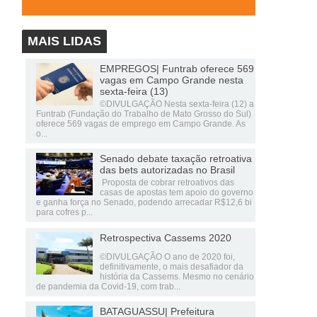
MAIS LIDAS
EMPREGOS| Funtrab oferece 569
vagas em Campo Grande nesta
sexta-feira (13)
©DIVULGAÇÃO Nesta sexta-feira (12) a
Funtrab (Fundação do Trabalho de Mato Grosso do Sul)
oferece 569 vagas de emprego em Campo Grande. As
o...
Senado debate taxação retroativa
das bets autorizadas no Brasil
Proposta de cobrar retroativos das
casas de apostas tem apoio do governo
e ganha força no Senado, podendo arrecadar R$12,6 bi
para cofres p...
Retrospectiva Cassems 2020
©DIVULGAÇÃO O ano de 2020 foi,
definitivamente, o mais desafiador da
história da Cassems. Mesmo no cenário
de pandemia da Covid-19, com trab...
BATAGUASSU| Prefeitura