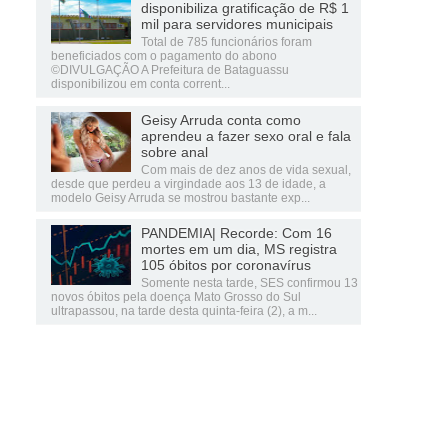
disponibiliza gratificação de R$ 1
mil para servidores municipais
Total de 785 funcionários foram
beneficiados com o pagamento do abono
©DIVULGAÇÃO A Prefeitura de Bataguassu
disponibilizou em conta corrent...
Geisy Arruda conta como
aprendeu a fazer sexo oral e fala
sobre anal
Com mais de dez anos de vida sexual,
desde que perdeu a virgindade aos 13 de idade, a
modelo Geisy Arruda se mostrou bastante exp...
PANDEMIA| Recorde: Com 16
mortes em um dia, MS registra
105 óbitos por coronavírus
Somente nesta tarde, SES confirmou 13
novos óbitos pela doença Mato Grosso do Sul
ultrapassou, na tarde desta quinta-feira (2), a m...