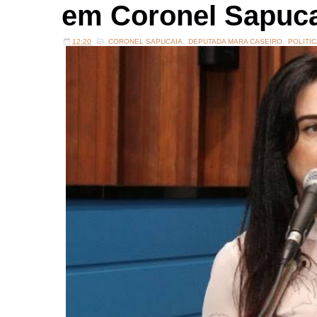
em Coronel Sapuc
12:20
CORONEL SAPUCAIA
,
DEPUTADA MARA CASEIRO
,
POLITI