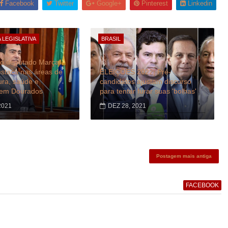
Facebook
Twitter
Google+
Pinterest
Linkedin
 LEGISLATIVA
BRASIL
o deputado Marçal
estaca nas áreas de
ELEIÇÕES 2022| Pré-
tura, saúde e
candidatos ajustam discurso
em Dourados
para tentar furar suas 'bolhas'
2021
DEZ 28, 2021
Postagem mais antiga
FACEBOOK