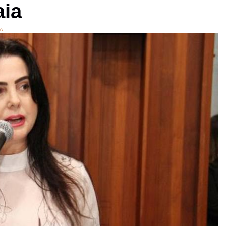
aia
CA