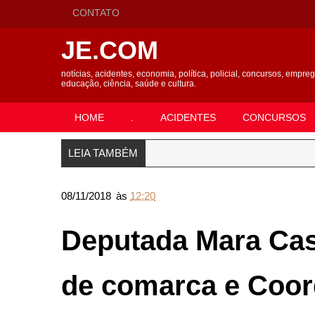
CONTATO
JE.COM
notícias, acidentes, economia, política, policial, concursos, empre
educação, ciência, saúde e cultura.
HOME
.
ACIDENTES
CONCURSOS
LEIA TAMBÉM
08/11/2018
às
12:20
Deputada Mara Case
de comarca e Coor