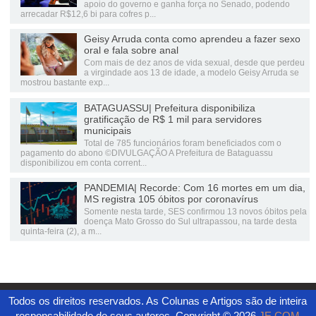
apoio do governo e ganha força no Senado, podendo
arrecadar R$12,6 bi para cofres p...
Geisy Arruda conta como aprendeu a fazer sexo
oral e fala sobre anal
Com mais de dez anos de vida sexual, desde que perdeu
a virgindade aos 13 de idade, a modelo Geisy Arruda se
mostrou bastante exp...
BATAGUASSU| Prefeitura disponibiliza
gratificação de R$ 1 mil para servidores
municipais
Total de 785 funcionários foram beneficiados com o
pagamento do abono ©DIVULGAÇÃO A Prefeitura de Bataguassu
disponibilizou em conta corrent...
PANDEMIA| Recorde: Com 16 mortes em um dia,
MS registra 105 óbitos por coronavírus
Somente nesta tarde, SES confirmou 13 novos óbitos pela
doença Mato Grosso do Sul ultrapassou, na tarde desta
quinta-feira (2), a m...
Todos os direitos reservados. As Colunas e Artigos são de inteira
responsabilidade de seus autores. Copyright ©
2026
JE.COM