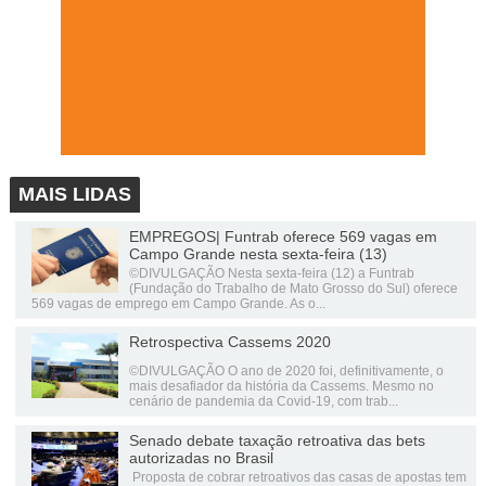
MAIS LIDAS
EMPREGOS| Funtrab oferece 569 vagas em
Campo Grande nesta sexta-feira (13)
©DIVULGAÇÃO Nesta sexta-feira (12) a Funtrab
(Fundação do Trabalho de Mato Grosso do Sul) oferece
569 vagas de emprego em Campo Grande. As o...
Retrospectiva Cassems 2020
©DIVULGAÇÃO O ano de 2020 foi, definitivamente, o
mais desafiador da história da Cassems. Mesmo no
cenário de pandemia da Covid-19, com trab...
Senado debate taxação retroativa das bets
autorizadas no Brasil
Proposta de cobrar retroativos das casas de apostas tem