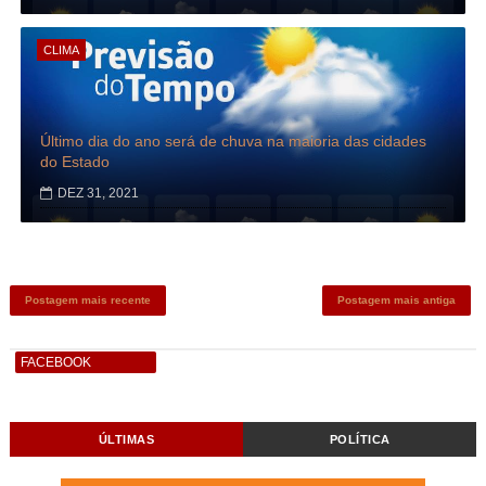
CLIMA
Último dia do ano será de chuva na maioria das cidades
do Estado
DEZ 31, 2021
Postagem mais recente
Postagem mais antiga
FACEBOOK
ÚLTIMAS
POLÍTICA