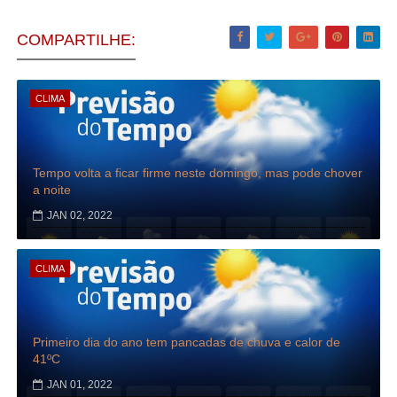
COMPARTILHE:
CLIMA
Tempo volta a ficar firme neste domingo, mas pode chover
a noite
JAN 02, 2022
CLIMA
Primeiro dia do ano tem pancadas de chuva e calor de
41ºC
JAN 01, 2022