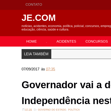
CONTATO
JE.COM
notícias, acidentes, economia, política, policial, concursos, empre
educação, ciência, saúde e cultura.
HOME
.
ACIDENTES
CONCURSOS
LEIA TAMBÉM
07/09/2017
às
07:35
Governador vai a d
Independência nest
07:35
GOVERNO DO ESTADO
,
POLÍTICA