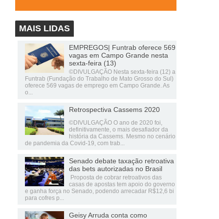
MAIS LIDAS
EMPREGOS| Funtrab oferece 569
vagas em Campo Grande nesta
sexta-feira (13)
©DIVULGAÇÃO Nesta sexta-feira (12) a
Funtrab (Fundação do Trabalho de Mato Grosso do Sul)
oferece 569 vagas de emprego em Campo Grande. As
o...
Retrospectiva Cassems 2020
©DIVULGAÇÃO O ano de 2020 foi,
definitivamente, o mais desafiador da
história da Cassems. Mesmo no cenário
de pandemia da Covid-19, com trab...
Senado debate taxação retroativa
das bets autorizadas no Brasil
Proposta de cobrar retroativos das
casas de apostas tem apoio do governo
e ganha força no Senado, podendo arrecadar R$12,6 bi
para cofres p...
Geisy Arruda conta como