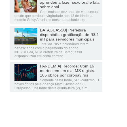
aprendeu a fazer sexo oral e fala
sobre anal
Com mais de dez anos de vida sexual,
desde que perdeu a virgindade aos 13 de idade, a
modelo Geisy Arruda se mostrou bastante exp...
BATAGUASSU| Prefeitura
disponibiliza gratificação de R$ 1
mil para servidores municipais
Total de 785 funcionários foram
beneficiados com o pagamento do abono
©DIVULGAÇÃO A Prefeitura de Bataguassu
disponibilizou em conta corrent...
PANDEMIA| Recorde: Com 16
mortes em um dia, MS registra
105 óbitos por coronavírus
Somente nesta tarde, SES confirmou 13
novos óbitos pela doença Mato Grosso do Sul
ultrapassou, na tarde desta quinta-feira (2), a m...