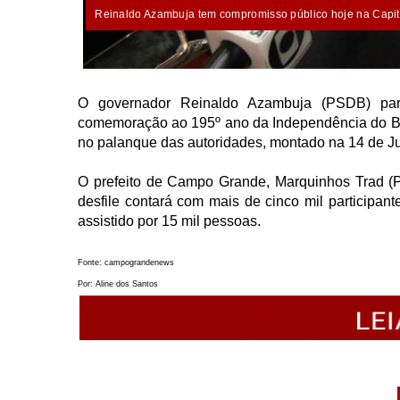
Reinaldo Azambuja tem compromisso público hoje na Capit
O governador Reinaldo Azambuja (PSDB) parti
comemoração ao 195º ano da Independência do Brasi
no palanque das autoridades, montado na 14 de J
O prefeito de Campo Grande, Marquinhos Trad (P
desfile contará com mais de cinco mil participa
assistido por 15 mil pessoas.
Fonte: campograndenews
Por: Aline dos Santos