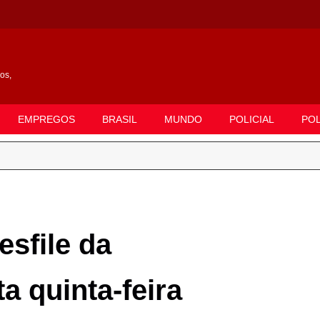
gos,
EMPREGOS
BRASIL
MUNDO
POLICIAL
POL
esfile da
a quinta-feira