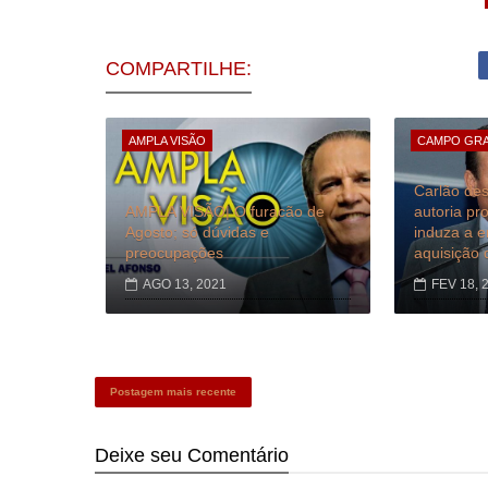
COMPARTILHE:
AMPLA VISÃO
CAMPO GR
Carlão des
AMPLA VISÃO| O furacão de
autoria pr
Agosto; só dúvidas e
induza a 
preocupações
aquisição 
AGO 13, 2021
FEV 18, 
Postagem mais recente
Deixe seu
Comentário