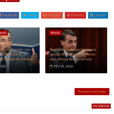
Facebook
Twitter
Google+
Pinterest
Linkedin
ANDE
BRASIL
taca Lei de sua
oibindo assédio que
Representação partidária na
empréstimos e
gestão Bolsonaro é a menor
de cartão de créditos
dos últimos seis governos
2019
FEV 05, 2019
Postagem mais antiga
FACEBOOK