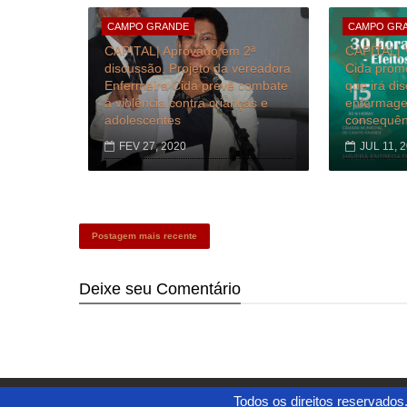
CAMPO GRANDE
CAMPO GR
CAPITAL| Aprovado em 2ª
CAPITAL| 
discussão, Projeto da vereadora
Cida promo
Enfermeira Cida prevê combate
que irá dis
à violência contra crianças e
enfermagem
adolescentes
consequên
FEV 27, 2020
JUL 11, 
Postagem mais recente
Deixe seu
Comentário
Todos os direitos reservados