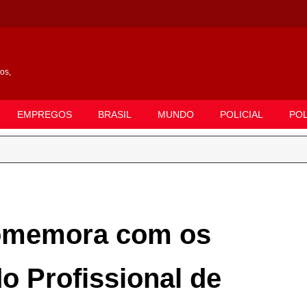
gos,
EMPREGOS
BRASIL
MUNDO
POLICIAL
POL
comemora com os
o Profissional de