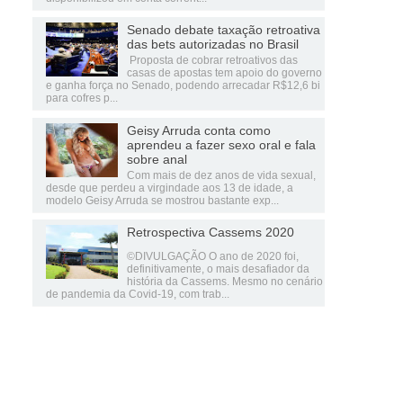
Senado debate taxação retroativa
das bets autorizadas no Brasil
Proposta de cobrar retroativos das
casas de apostas tem apoio do governo
e ganha força no Senado, podendo arrecadar R$12,6 bi
para cofres p...
Geisy Arruda conta como
aprendeu a fazer sexo oral e fala
sobre anal
Com mais de dez anos de vida sexual,
desde que perdeu a virgindade aos 13 de idade, a
modelo Geisy Arruda se mostrou bastante exp...
Retrospectiva Cassems 2020
©DIVULGAÇÃO O ano de 2020 foi,
definitivamente, o mais desafiador da
história da Cassems. Mesmo no cenário
de pandemia da Covid-19, com trab...