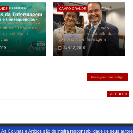
ANDE
CAMPO GRANDE
Vereadora Enfermeira
ve audiência pública
A pedido da vereadora
cutir as 30 horas da
Enfermeira Cida, deputado
, os efeitos e
Fábio Trad cobra votação das
cias
30 horas da enfermagem
2019
JUN 12, 2019
Postagem mais antiga
FACEBOOK
. As Colunas e Artigos são de inteira responsabilidade de seus autor