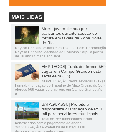
MAIS LIDAS
Morre jovem filmada por
traficantes durante sessão de
tortura em favela da Zona Norte
do Rio
Rayssa Christine estava com 18 anos Foto: Reprodução
Rayssa Christine Machado de Carvalho Sarpi, a jovem
de 18 anos filmada enquant...
EMPREGOS| Funtrab oferece 569
vagas em Campo Grande nesta
sexta-feira (13)
©DIVULGAÇÃO Nesta sexta-feira (12) a
Funtrab (Fundação do Trabalho de Mato Grosso do Sul)
oferece 569 vagas de emprego em Campo Grande. As
o...
BATAGUASSU| Prefeitura
disponibiliza gratificação de R$ 1
mil para servidores municipais
Total de 785 funcionários foram
beneficiados com o pagamento do abono
©DIVULGAÇÃO A Prefeitura de Bataguassu
disponibilizou em conta corrent...