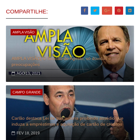
COMPARTILHE:
AMPLA VISÃO
AMPLA VISÃO| O furacão de Agosto; só dúvidas e
preocupações
AGO 13, 2021
CAMPO GRANDE
Carlão destaca Lei de sua autoria proibindo assédio que
induza a empréstimos e aquisição de cartão de créditos
FEV 18, 2019