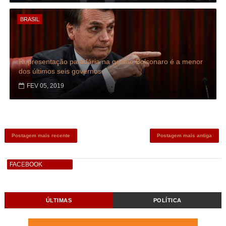
BRASIL
Representação partidária na gestão Bolsonaro é a menor
dos últimos seis governos
FEV 05, 2019
Postagem mais recente
Postagem mais antiga
FACEBOOK
ÚLTIMAS
POLÍTICA