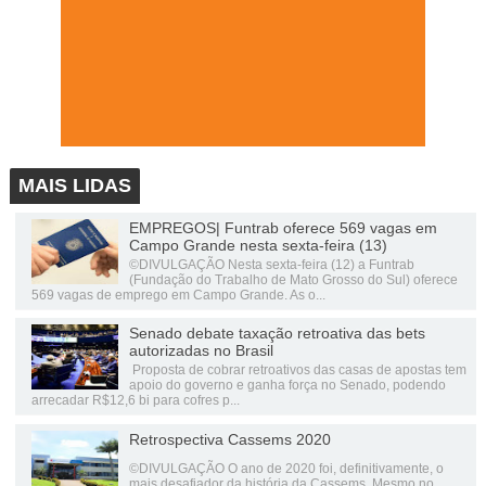
MAIS LIDAS
EMPREGOS| Funtrab oferece 569 vagas em
Campo Grande nesta sexta-feira (13)
©DIVULGAÇÃO Nesta sexta-feira (12) a Funtrab
(Fundação do Trabalho de Mato Grosso do Sul) oferece
569 vagas de emprego em Campo Grande. As o...
Senado debate taxação retroativa das bets
autorizadas no Brasil
Proposta de cobrar retroativos das casas de apostas tem
apoio do governo e ganha força no Senado, podendo
arrecadar R$12,6 bi para cofres p...
Retrospectiva Cassems 2020
©DIVULGAÇÃO O ano de 2020 foi, definitivamente, o
mais desafiador da história da Cassems. Mesmo no