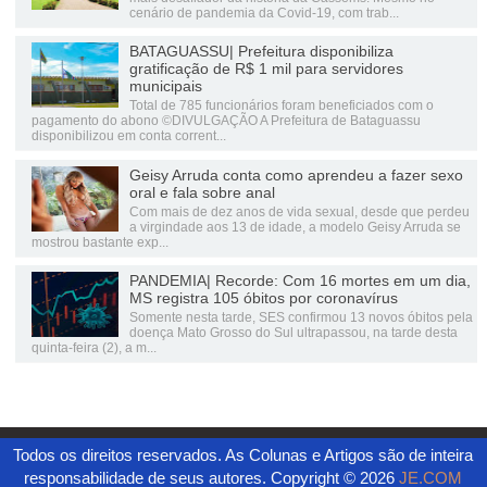
cenário de pandemia da Covid-19, com trab...
BATAGUASSU| Prefeitura disponibiliza
gratificação de R$ 1 mil para servidores
municipais
Total de 785 funcionários foram beneficiados com o
pagamento do abono ©DIVULGAÇÃO A Prefeitura de Bataguassu
disponibilizou em conta corrent...
Geisy Arruda conta como aprendeu a fazer sexo
oral e fala sobre anal
Com mais de dez anos de vida sexual, desde que perdeu
a virgindade aos 13 de idade, a modelo Geisy Arruda se
mostrou bastante exp...
PANDEMIA| Recorde: Com 16 mortes em um dia,
MS registra 105 óbitos por coronavírus
Somente nesta tarde, SES confirmou 13 novos óbitos pela
doença Mato Grosso do Sul ultrapassou, na tarde desta
quinta-feira (2), a m...
Todos os direitos reservados. As Colunas e Artigos são de inteira
responsabilidade de seus autores. Copyright ©
2026
JE.COM