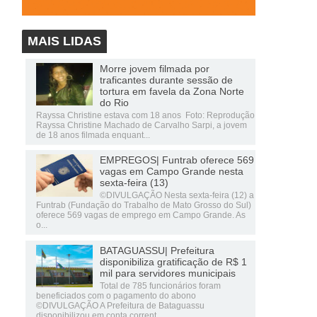
MAIS LIDAS
Morre jovem filmada por
traficantes durante sessão de
tortura em favela da Zona Norte
do Rio
Rayssa Christine estava com 18 anos Foto: Reprodução
Rayssa Christine Machado de Carvalho Sarpi, a jovem
de 18 anos filmada enquant...
EMPREGOS| Funtrab oferece 569
vagas em Campo Grande nesta
sexta-feira (13)
©DIVULGAÇÃO Nesta sexta-feira (12) a
Funtrab (Fundação do Trabalho de Mato Grosso do Sul)
oferece 569 vagas de emprego em Campo Grande. As
o...
BATAGUASSU| Prefeitura
disponibiliza gratificação de R$ 1
mil para servidores municipais
Total de 785 funcionários foram
beneficiados com o pagamento do abono
©DIVULGAÇÃO A Prefeitura de Bataguassu
disponibilizou em conta corrent...