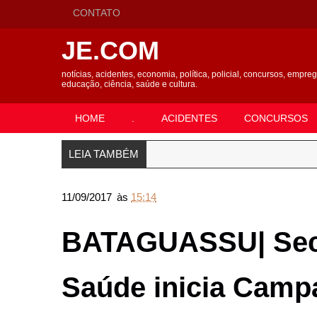
CONTATO
JE.COM
notícias, acidentes, economia, política, policial, concursos, empre
educação, ciência, saúde e cultura.
HOME
.
ACIDENTES
CONCURSOS
LEIA TAMBÉM
11/09/2017
às
15:14
BATAGUASSU| Secre
Saúde inicia Camp