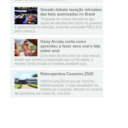
Senado debate taxação retroativa
das bets autorizadas no Brasil
Proposta de cobrar retroativos das
casas de apostas tem apoio do governo
e ganha força no Senado, podendo arrecadar R$12,6 bi
para cofres p...
Geisy Arruda conta como
aprendeu a fazer sexo oral e fala
sobre anal
Com mais de dez anos de vida sexual,
desde que perdeu a virgindade aos 13 de idade, a
modelo Geisy Arruda se mostrou bastante exp...
Retrospectiva Cassems 2020
©DIVULGAÇÃO O ano de 2020 foi,
definitivamente, o mais desafiador da
história da Cassems. Mesmo no cenário
de pandemia da Covid-19, com trab...