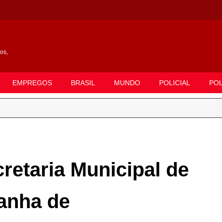
gos,
EMPREGOS
BRASIL
MUNDO
POLICIAL
POL
taria Municipal de
anha de