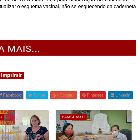
atualizar o esquema vacinal, não se esquecendo da caderneta
Facebook
Twitter
Google+
Pinterest
Linkedin
U
BATAGUASSU
U| Assistência
liza entrega de
BATAGUASSU| Akira realiza