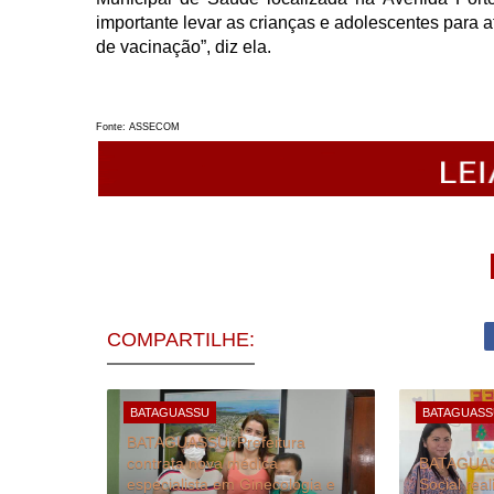
importante levar as crianças e adolescentes para 
de vacinação”, diz ela.
Fonte: ASSECOM
COMPARTILHE:
BATAGUASSU
BATAGUASS
BATAGUASSU| Prefeitura
contrata nova médica
BATAGUASS
especialista em Ginecologia e
Social rea