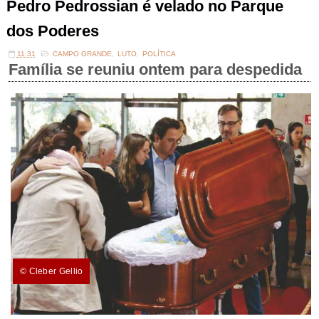
Pedro Pedrossian é velado no Parque
dos Poderes
11:31
CAMPO GRANDE
,
LUTO
,
POLÍTICA
Família se reuniu ontem para despedida
© Cleber Gellio