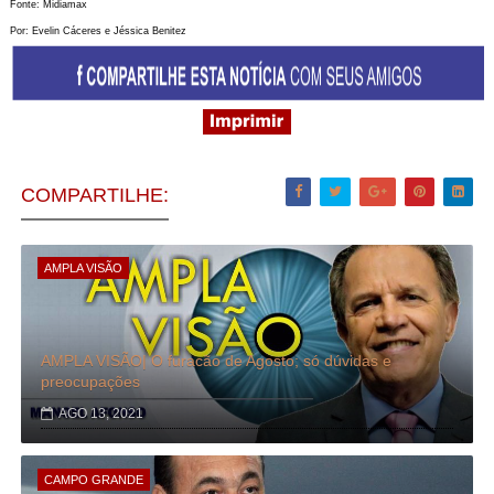
Fonte: Midiamax
Por:
Evelin Cáceres e Jéssica Benitez
COMPARTILHE:
AMPLA VISÃO
AMPLA VISÃO| O furacão de Agosto; só dúvidas e
preocupações
AGO 13, 2021
CAMPO GRANDE