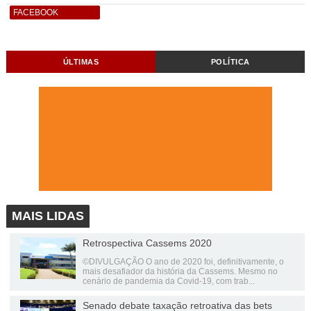
FACEBOOK
ÚLTIMAS
POLÍTICA
MAIS LIDAS
Retrospectiva Cassems 2020
©DIVULGAÇÃO O ano de 2020 foi, definitivamente, o
mais desafiador da história da Cassems. Mesmo no
cenário de pandemia da Covid-19, com trab...
Senado debate taxação retroativa das bets