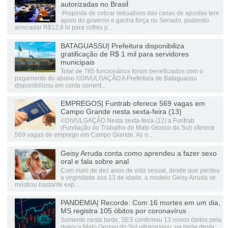
autorizadas no Brasil
Proposta de cobrar retroativos das casas de apostas tem
apoio do governo e ganha força no Senado, podendo
arrecadar R$12,6 bi para cofres p...
BATAGUASSU| Prefeitura disponibiliza
gratificação de R$ 1 mil para servidores
municipais
Total de 785 funcionários foram beneficiados com o
pagamento do abono ©DIVULGAÇÃO A Prefeitura de Bataguassu
disponibilizou em conta corrent...
EMPREGOS| Funtrab oferece 569 vagas em
Campo Grande nesta sexta-feira (13)
©DIVULGAÇÃO Nesta sexta-feira (12) a Funtrab
(Fundação do Trabalho de Mato Grosso do Sul) oferece
569 vagas de emprego em Campo Grande. As o...
Geisy Arruda conta como aprendeu a fazer sexo
oral e fala sobre anal
Com mais de dez anos de vida sexual, desde que perdeu
a virgindade aos 13 de idade, a modelo Geisy Arruda se
mostrou bastante exp...
PANDEMIA| Recorde: Com 16 mortes em um dia,
MS registra 105 óbitos por coronavírus
Somente nesta tarde, SES confirmou 13 novos óbitos pela
doença Mato Grosso do Sul ultrapassou, na tarde desta