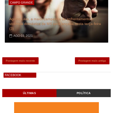
CAMPO GRANDE
Agosto Lilás, a maior campanha de enfrentamento à
violência doméstica de MS será lançada nesta terça-feira
(3)
AGO 03, 2021
Postagem mais recente
Postagem mais antiga
FACEBOOK
ÚLTIMAS
POLÍTICA