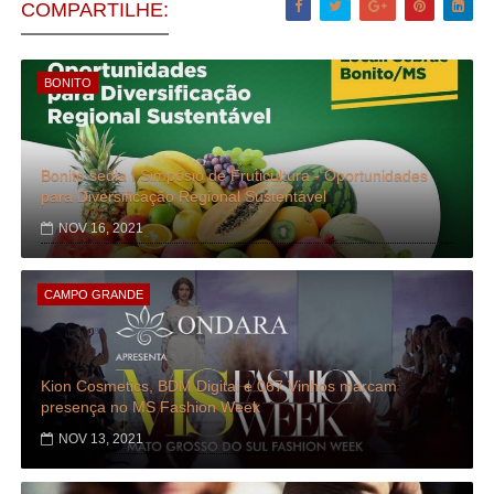
COMPARTILHE:
BONITO
Bonito sedia I Simpósio de Fruticultura - Oportunidades
para Diversificação Regional Sustentável
NOV 16, 2021
CAMPO GRANDE
Kion Cosmetics, BDM Digital e 067 Vinhos marcam
presença no MS Fashion Week
NOV 13, 2021