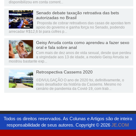
disponibilizou em conta corrent...
Senado debate taxação retroativa das bets
autorizadas no Brasil
Proposta de cobrar retroativos das casas de apostas tem
apoio do governo e ganha força no Senado, podendo
arrecadar R$12,6 bi para cofres p...
Geisy Arruda conta como aprendeu a fazer sexo
oral e fala sobre anal
Com mais de dez anos de vida sexual, desde que perdeu
a virgindade aos 13 de idade, a modelo Geisy Arruda se
mostrou bastante exp...
Retrospectiva Cassems 2020
©DIVULGAÇÃO O ano de 2020 foi, definitivamente, o
mais desafiador da história da Cassems. Mesmo no
cenário de pandemia da Covid-19, com trab...
Todos os direitos reservados. As Colunas e Artigos são de inteira
responsabilidade de seus autores. Copyright ©
2026
JE.COM