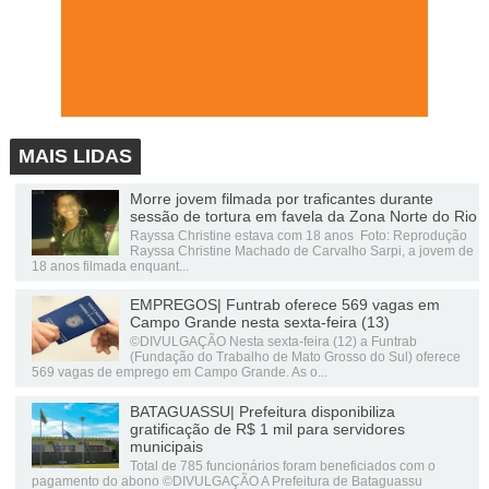
MAIS LIDAS
Morre jovem filmada por traficantes durante
sessão de tortura em favela da Zona Norte do Rio
Rayssa Christine estava com 18 anos Foto: Reprodução
Rayssa Christine Machado de Carvalho Sarpi, a jovem de
18 anos filmada enquant...
EMPREGOS| Funtrab oferece 569 vagas em
Campo Grande nesta sexta-feira (13)
©DIVULGAÇÃO Nesta sexta-feira (12) a Funtrab
(Fundação do Trabalho de Mato Grosso do Sul) oferece
569 vagas de emprego em Campo Grande. As o...
BATAGUASSU| Prefeitura disponibiliza
gratificação de R$ 1 mil para servidores
municipais
Total de 785 funcionários foram beneficiados com o
pagamento do abono ©DIVULGAÇÃO A Prefeitura de Bataguassu