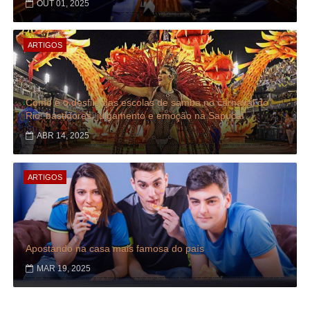
OUT 01, 2025
ARTIGOS
Como é o desfile das escolas de samba no carnaval do
Rio: bastidores, julgamento e emoção na Sapucaí
ABR 14, 2025
ARTIGOS
Apostando na casa mais famosa do país
MAR 19, 2025