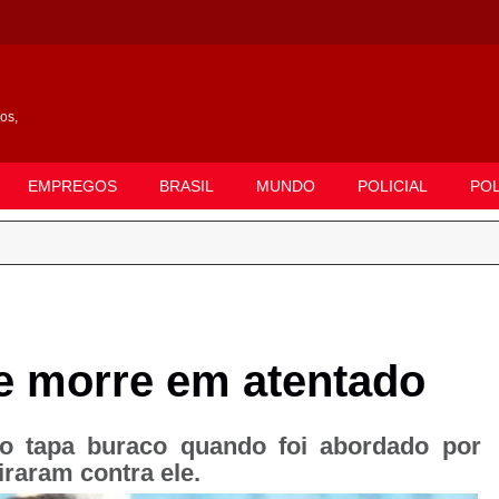
gos,
EMPREGOS
BRASIL
MUNDO
POLICIAL
POL
 e morre em atentado
ão tapa buraco quando foi abordado por
raram contra ele.