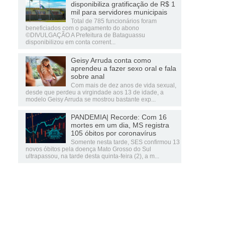
disponibiliza gratificação de R$ 1
mil para servidores municipais
Total de 785 funcionários foram
beneficiados com o pagamento do abono
©DIVULGAÇÃO A Prefeitura de Bataguassu
disponibilizou em conta corrent...
Geisy Arruda conta como
aprendeu a fazer sexo oral e fala
sobre anal
Com mais de dez anos de vida sexual,
desde que perdeu a virgindade aos 13 de idade, a
modelo Geisy Arruda se mostrou bastante exp...
PANDEMIA| Recorde: Com 16
mortes em um dia, MS registra
105 óbitos por coronavírus
Somente nesta tarde, SES confirmou 13
novos óbitos pela doença Mato Grosso do Sul
ultrapassou, na tarde desta quinta-feira (2), a m...