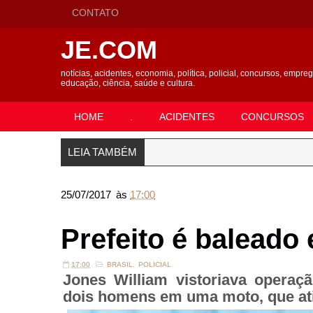
CONTATO
JE.COM
notícias, acidentes, economia, política, policial, concursos, empre
educação, ciência, saúde e cultura.
HOME
.
ACIDENTES
CONCURSOS
LEIA TAMBÉM
25/07/2017
às
17:00
Prefeito é baleado
17:00
BRASIL
,
POLICIAL
Jones William vistoriava operaç
dois homens em uma moto, que ati