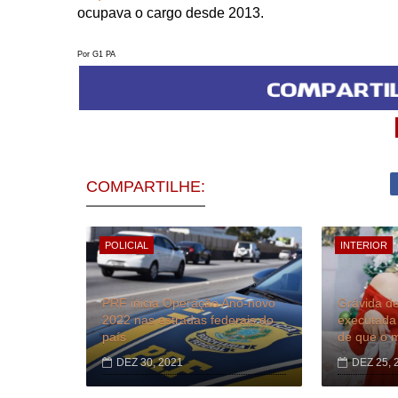
ocupava o cargo desde 2013.
Por G1 PA
COMPARTILHE:
POLICIAL
INTERIOR
PRF inicia Operação Ano-novo
Grávida d
2022 nas estradas federais do
executada
país
de que o m
DEZ 30, 2021
DEZ 25, 