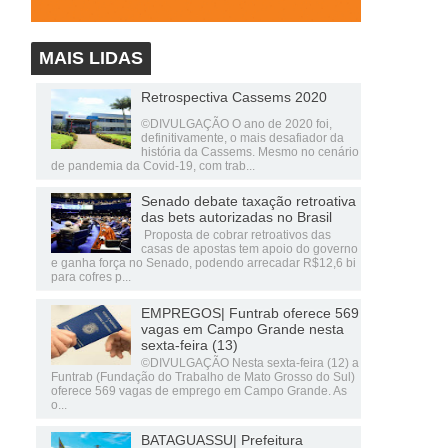
MAIS LIDAS
Retrospectiva Cassems 2020
©DIVULGAÇÃO O ano de 2020 foi,
definitivamente, o mais desafiador da
história da Cassems. Mesmo no cenário
de pandemia da Covid-19, com trab...
Senado debate taxação retroativa
das bets autorizadas no Brasil
Proposta de cobrar retroativos das
casas de apostas tem apoio do governo
e ganha força no Senado, podendo arrecadar R$12,6 bi
para cofres p...
EMPREGOS| Funtrab oferece 569
vagas em Campo Grande nesta
sexta-feira (13)
©DIVULGAÇÃO Nesta sexta-feira (12) a
Funtrab (Fundação do Trabalho de Mato Grosso do Sul)
oferece 569 vagas de emprego em Campo Grande. As
o...
BATAGUASSU| Prefeitura