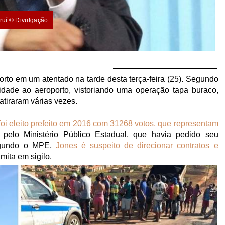
uruí © Divulgação
orto em um atentado na tarde desta terça-feira (25). Segundo
idade ao aeroporto, vistoriando uma operação tapa buraco,
tiraram várias vezes.
 foi eleito prefeito em 2016 com 31268 votos, que representam
o pelo Ministério Público Estadual, que havia pedido seu
Segundo o MPE,
Jones é suspeito de direcionar contratos e
mita em sigilo.