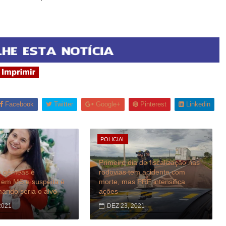
Facebook
Twitter
Google+
Pinterest
Linkedin
POLICIAL
Primeiro dia de fiscalização nas
e gêmeas é
rodovias tem acidente com
 em MS e suspeita é
morte, mas PRF intensifica
arido seria o alvo
ações
2021
DEZ 23, 2021