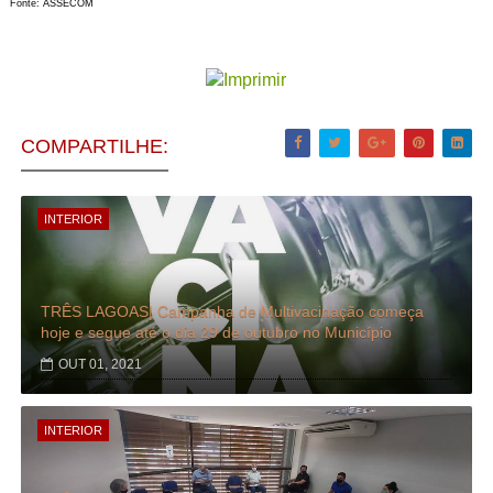
Fonte: ASSECOM
COMPARTILHE:
INTERIOR
TRÊS LAGOAS| Campanha de Multivacinação começa
hoje e segue até o dia 29 de outubro no Município
OUT 01, 2021
INTERIOR