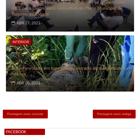
TRÊS LAGOAS| Lideranças do Município se reúnem com
AICL para Diagnóstico Consultivo do Plano Municipal de
Turismo da Cidade
ABR 27, 2021
INTERIOR
Corpo enrolado em tapete é encontrado às margens de
rodovia
ABR 05, 2021
Postagem mais recente
Postagem mais antiga
FACEBOOK