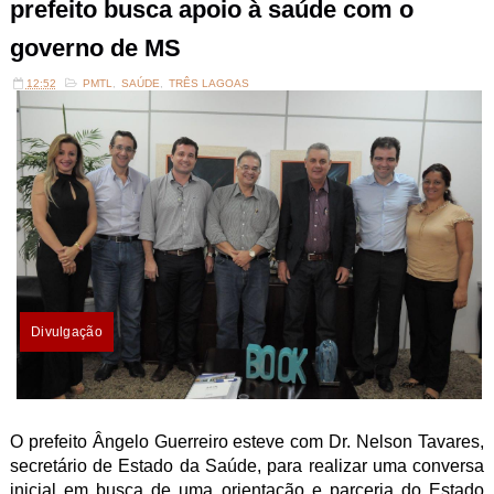
prefeito busca apoio à saúde com o
governo de MS
12:52
PMTL
,
SAÚDE
,
TRÊS LAGOAS
Divulgação
O prefeito Ângelo Guerreiro esteve com Dr. Nelson Tavares,
secretário de Estado da Saúde, para realizar uma conversa
inicial em busca de uma orientação e parceria do Estado