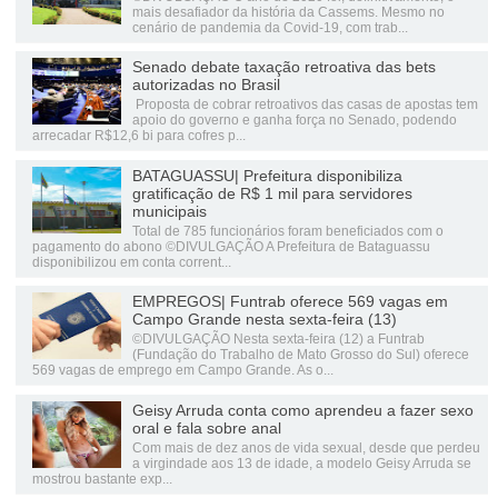
mais desafiador da história da Cassems. Mesmo no
cenário de pandemia da Covid-19, com trab...
Senado debate taxação retroativa das bets
autorizadas no Brasil
Proposta de cobrar retroativos das casas de apostas tem
apoio do governo e ganha força no Senado, podendo
arrecadar R$12,6 bi para cofres p...
BATAGUASSU| Prefeitura disponibiliza
gratificação de R$ 1 mil para servidores
municipais
Total de 785 funcionários foram beneficiados com o
pagamento do abono ©DIVULGAÇÃO A Prefeitura de Bataguassu
disponibilizou em conta corrent...
EMPREGOS| Funtrab oferece 569 vagas em
Campo Grande nesta sexta-feira (13)
©DIVULGAÇÃO Nesta sexta-feira (12) a Funtrab
(Fundação do Trabalho de Mato Grosso do Sul) oferece
569 vagas de emprego em Campo Grande. As o...
Geisy Arruda conta como aprendeu a fazer sexo
oral e fala sobre anal
Com mais de dez anos de vida sexual, desde que perdeu
a virgindade aos 13 de idade, a modelo Geisy Arruda se
mostrou bastante exp...