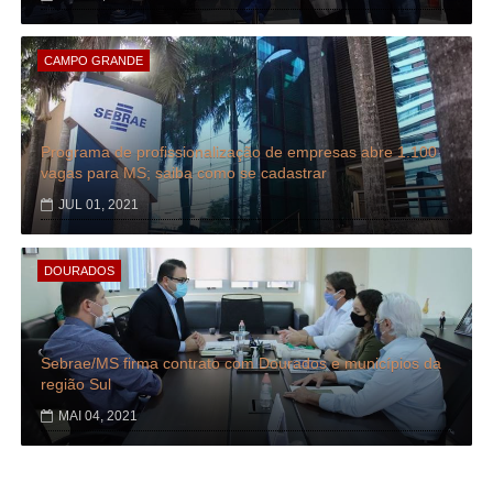
CAMPO GRANDE
Programa de profissionalização de empresas abre 1.100
vagas para MS; saiba como se cadastrar
JUL 01, 2021
DOURADOS
Sebrae/MS firma contrato com Dourados e municípios da
região Sul
MAI 04, 2021